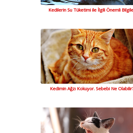
Kedilerin Su Tüketimi ile İlgili Önemli Bilgil
Kedimin Ağzı Kokuyor. Sebebi Ne Olabilir