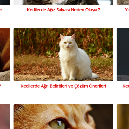
er
Kedilerde Ağız Salyası Neden Oluşur?
Ya
?
Kedilerde Ağrı Belirtileri ve Çözüm Önerileri
Ked