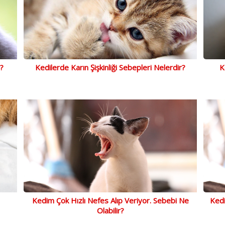
?
Kedilerde Karın Şişkinliği Sebepleri Nelerdir?
K
Kedim Çok Hızlı Nefes Alıp Veriyor. Sebebi Ne
Kedi
Olabilir?