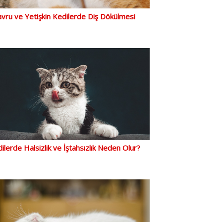
vru ve Yetişkin Kedilerde Diş Dökülmesi
ilerde Halsizlik ve İştahsızlık Neden Olur?