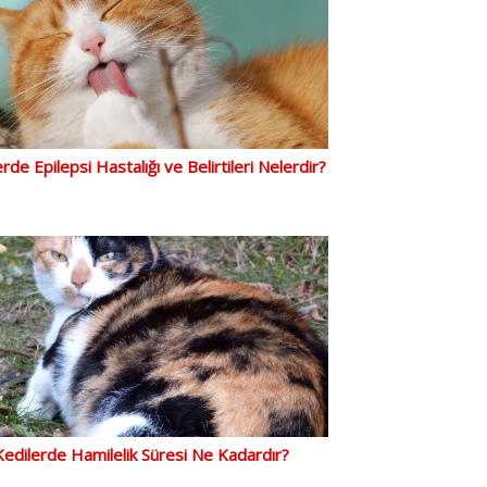
rde Epilepsi Hastalığı ve Belirtileri Nelerdir?
Kedilerde Hamilelik Süresi Ne Kadardır?