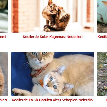
nemi
Kedilerde Kulak Kaşınması Nedenleri
Kedile
leri
Kedilerde En Sık Görülen Alerji Sebepleri Nelerdir?