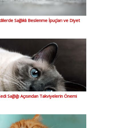
ilerde Sağlıklı Beslenme İpuçları ve Diyet
edi Sağlığı Açısından Takviyelerin Önemi