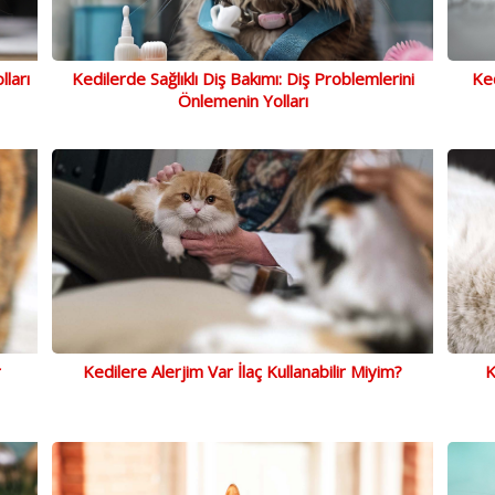
lları
Kedilerde Sağlıklı Diş Bakımı: Diş Problemlerini
Ked
Önlemenin Yolları
r
Kedilere Alerjim Var İlaç Kullanabilir Miyim?
K