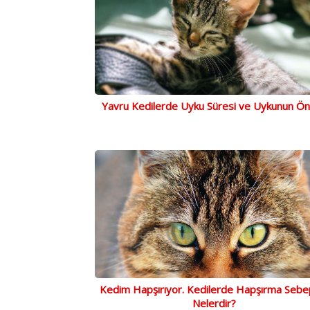
Yavru Kedilerde Uyku Süresi ve Uykunun Ö
Kedim Hapşırıyor. Kedilerde Hapşırma Sebep
Nelerdir?