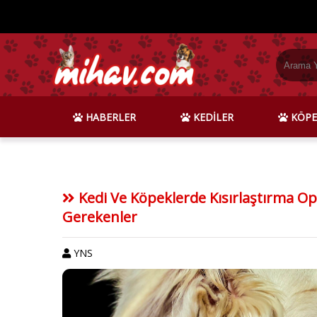
HABERLER
KEDİLER
KÖPE
Kedi Ve Köpeklerde Kısırlaştırma Op
Gerekenler
YNS