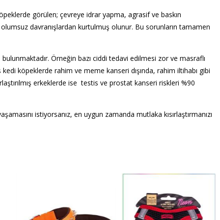
e köpeklerde görülen; çevreye idrar yapma, agrasif ve baskın
i olumsuz davranışlardan kurtulmuş olunur. Bu sorunların tamamen
 bulunmaktadır. Örneğin bazı ciddi tedavi edilmesi zor ve masraflı
ış kedi köpeklerde rahim ve meme kanseri dışında, rahim iltihabı gibi
ırlaştırılmış erkeklerde ise testis ve prostat kanseri riskleri %90
ar yaşamasını istiyorsanız, en uygun zamanda mutlaka kısırlaştırmanızı