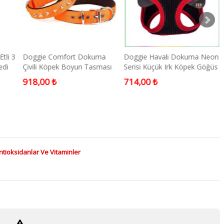
Etli 3
Doggie Comfort Dokuma
Doggie Havalı Dokuma Neon
edi
Çivili Köpek Boyun Tasması
Serisi Küçük Irk Köpek Göğüs
Medium Turuncu 3x42-50 Cm
Tasması Kırmızı 2XS-26-
918,00 ₺
714,00 ₺
30CM
ntioksidanlar Ve Vitaminler