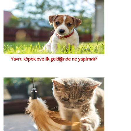
Yavru köpek eve ilk geldiğinde ne yapılmalı?