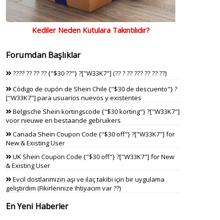
Kediler Neden Kutulara Takıntılıdır?
Forumdan Başlıklar
???? ?? ?? ?? {"$30 ??"} ?["W33K7"] (?? ? ?? ??? ?? ?? ??)
Código de cupón de Shein Chile {"$30 de descuento"} ?
["W33K7"] para usuarios nuevos y existentes
Belgische Shein kortingscode {"$30 korting"} ?["W33K7"]
voor nieuwe en bestaande gebruikers
Canada Shein Coupon Code {"$30 off"} ?["W33K7"] for
New & Existing User
UK Shein Coupon Code {"$30 off"} ?["W33K7"] for New
& Existing User
Evcil dostlarımızın aşı ve ilaç takibi için bir uygulama
geliştirdim (Fikirlerinize ihtiyacım var ??)
En Yeni Haberler