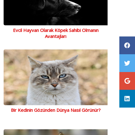
Evcil Hayvan Olarak Köpek Sahibi Olmanın
Avantajları
Bir Kedinin Gözünden Dünya Nasıl Görünür?