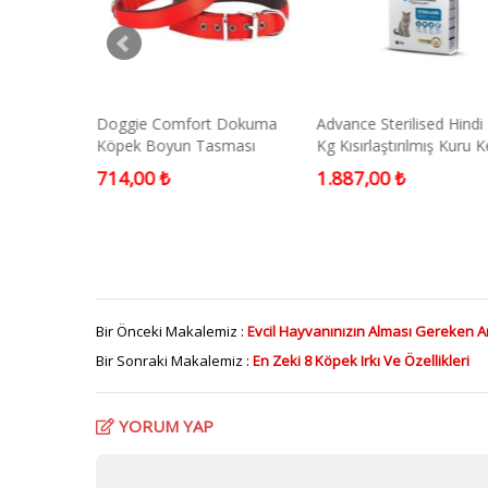
vity Orta ve
Doggie Comfort Dokuma
Advance Sterilised Hindi 
n Köpek
Köpek Boyun Tasması
Kg Kısırlaştırılmış Kuru K
Medium Kırmızı 3x42-50 Cm
Maması
714,00 ₺
1.887,00 ₺
Bir Önceki Makalemiz :
Evcil Hayvanınızın Alması Gereken A
Bir Sonraki Makalemiz :
En Zeki 8 Köpek Irkı Ve Özellikleri
YORUM YAP