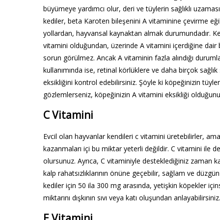
büyümeye yardımcı olur, deri ve tüylerin sağlıklı uzama
kediler, beta Karoten bileşenini A vitaminine çevirme eği
yollardan, hayvansal kaynaktan almak durumundadır. Ked
vitamini olduğundan, üzerinde A vitamini içerdiğine dair
sorun görülmez. Ancak A vitaminin fazla alındığı duruml
kullanımında ise, retinal körlüklere ve daha birçok sağlık
eksikliğini kontrol edebilirsiniz. Şöyle ki köpeğinizin tü
gözlemlerseniz, köpeğinizin A vitamini eksikliği olduğunu 
C Vitamini
Evcil olan hayvanlar kendileri c vitamini üretebilirler, am
kazanmaları içi bu miktar yeterli değildir. C vitamini ile
olursunuz. Ayrıca, C vitaminiyle desteklediğiniz zaman kata
kalp rahatsızlıklarının önüne geçebilir, sağlam ve düzgü
kediler için 50 ila 300 mg arasında, yetişkin köpekler içi
miktarını dışkının sıvı veya katı oluşundan anlayabilirsiniz
E Vitamini