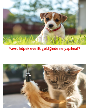
Yavru köpek eve ilk geldiğinde ne yapılmalı?