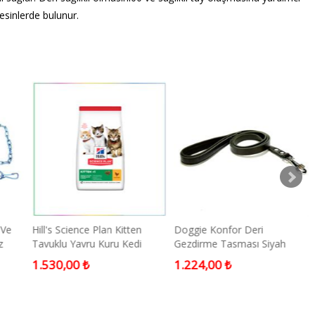
besinlerde bulunur.
 Ve
Hill's Science Plan Kitten
Doggie Konfor Deri
z
Tavuklu Yavru Kuru Kedi
Gezdirme Tasması Siyah
Maması 1.5 Kg
Medium
1.530,00 ₺
1.224,00 ₺