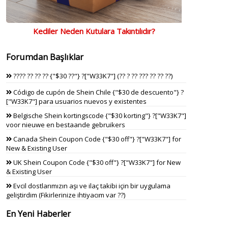
Kediler Neden Kutulara Takıntılıdır?
Forumdan Başlıklar
???? ?? ?? ?? {"$30 ??"} ?["W33K7"] (?? ? ?? ??? ?? ?? ??)
Código de cupón de Shein Chile {"$30 de descuento"} ?
["W33K7"] para usuarios nuevos y existentes
Belgische Shein kortingscode {"$30 korting"} ?["W33K7"]
voor nieuwe en bestaande gebruikers
Canada Shein Coupon Code {"$30 off"} ?["W33K7"] for
New & Existing User
UK Shein Coupon Code {"$30 off"} ?["W33K7"] for New
& Existing User
Evcil dostlarımızın aşı ve ilaç takibi için bir uygulama
geliştirdim (Fikirlerinize ihtiyacım var ??)
En Yeni Haberler