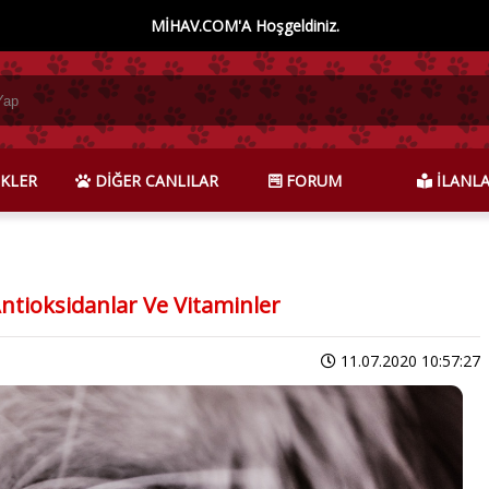
MİHAV.COM'A Hoşgeldiniz.
KLER
DİĞER CANLILAR
FORUM
İLANL
ntioksidanlar Ve Vitaminler
11.07.2020 10:57:27