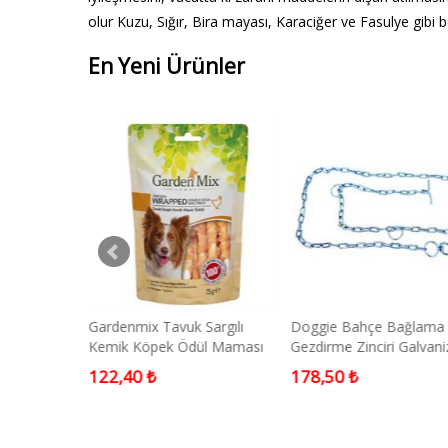
olur Kuzu, Sığır, Bira mayası, Karaciğer ve Fasulye gibi 
En Yeni Ürünler
k Etli
Gardenmix Tavuk Sargılı
Doggie Bahçe Bağlama
ek Ödül
Kemik Köpek Ödül Maması
Gezdirme Zinciri Galvani
75gr
0,25x200 Cm
122,40 ₺
178,50 ₺