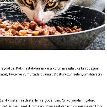
faydalıdır. Kalp hastalıklarına karşı koruma sağlar, kalbin düzgüm
sakatat, tavuk ve yumurtada bulunur. Dostunuzun selenyum ihtiyacını,
ışıklık sistemini destekler ve güçlendirir. Çinko yaraların çabuk
nı sağlar. Deri sağlıklı olmasını00 ve sağlıklı tüy oluşmasına yardımcı