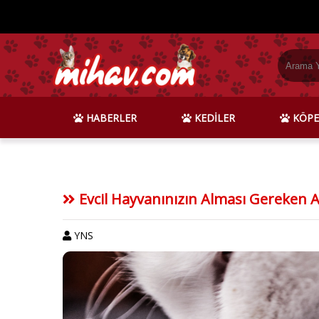
HABERLER
KEDİLER
KÖPE
Evcil Hayvanınızın Alması Gereken A
YNS