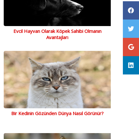
Evcil Hayvan Olarak Köpek Sahibi Olmanın
Avantajları
Bir Kedinin Gözünden Dünya Nasıl Görünür?