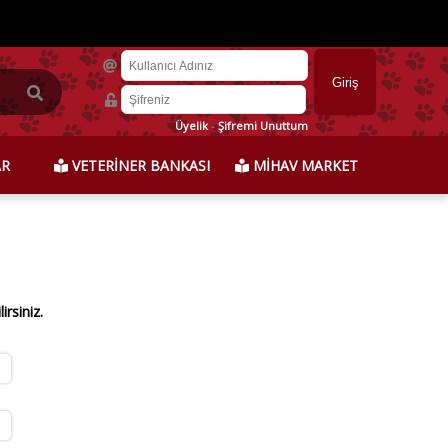
Üyelik
-
Şifremi Unuttum
AR
VETERİNER BANKASI
MİHAV MARKET
rsiniz.