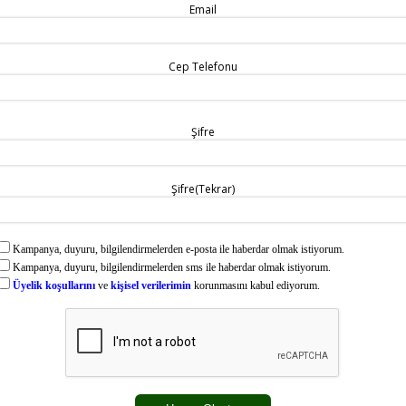
Email
Cep Telefonu
Şifre
Şifre(Tekrar)
Kampanya, duyuru, bilgilendirmelerden e-posta ile haberdar olmak istiyorum.
Kampanya, duyuru, bilgilendirmelerden sms ile haberdar olmak istiyorum.
Üyelik koşullarını
ve
kişisel verilerimin
korunmasını kabul ediyorum.