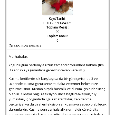
Kayıt Tarihi :
13.03.2019 14:40:21
Toplam Mesaj :
90
Toplam Konu :
0
14.05.2024 18:40:03
Merhabalar,
Yoğunluğum nedeniyle uzun zamandır forumlara bakamıştım.
Bu sorunu yaşayanlara genel bir cevap verelim ;)
Kusma kedilerde sık karşılaşılsa da bir gün içerisinde 3 ve
üzerinde kusma görürseniz mutlaka veteriner hekiminize
götürmelisiniz. Kusma birçok hastalık ve durum için bir belirteç
olabilir. Gıdaya bağlı reaksiyon, ilaca bağlı reaksiyon, tüy
yumakları, iç organlarla ilgili rahatsızlıklar, zehirlenme,
bakteriyel ya da viral enfeksiyonlar kusmaya sebep olabilecek
durumlardır. Kusma sonrası halsizlik normaldir çünkü alta
yatan sorun ya da kusmanın vücudu sarsması sonucu halsiz