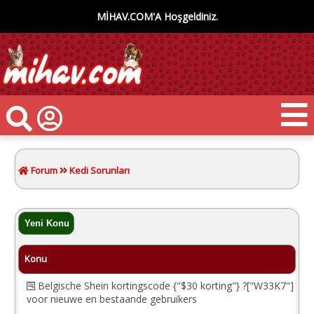
MİHAV.COM'A Hoşgeldiniz.
Forum
Kedi Sorunları
Konu
Belgische Shein kortingscode {"$30 korting"} ?["W33K7"]
voor nieuwe en bestaande gebruikers