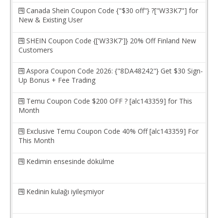
Canada Shein Coupon Code {"$30 off"} ?["W33K7"] for
New & Existing User
SHEIN Coupon Code {['W33K7']} 20% Off Finland New
Customers
Aspora Coupon Code 2026: {"8DA48242"} Get $30 Sign-
Up Bonus + Fee Trading
Temu Coupon Code $200 OFF ? [alc143359] for This
Month
Exclusive Temu Coupon Code 40% Off [alc143359] For
This Month
Kedimin ensesinde dökülme
Kedinin kulağı iyileşmiyor