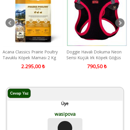
Acana Classics Prairie Poultry
Doggie Havalı Dokuma Neon
Tavuklu Köpek Maması 2 Kg
Serisi Küçük Irk Köpek Göğüs
Tasması Pembe M 38-44cm
2.295,00 ₺
790,50 ₺
Üye
wasipova