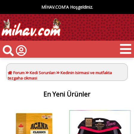
MİHAV.COM'A Hoşgeldiniz.
Forum
Kedi Sorunları
Kedinin Isirmasi ve mutfakta
tezgaha cikmasi
En Yeni Ürünler