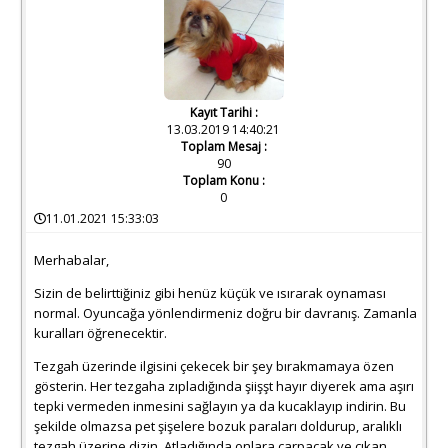
Kayıt Tarihi :
13.03.2019 14:40:21
Toplam Mesaj :
90
Toplam Konu :
0
11.01.2021 15:33:03
Merhabalar,
Sizin de belirttiğiniz gibi henüz küçük ve ısırarak oynaması
normal. Oyuncağa yönlendirmeniz doğru bir davranış. Zamanla
kuralları öğrenecektir.
Tezgah üzerinde ilgisini çekecek bir şey bırakmamaya özen
gösterin. Her tezgaha zıpladığında şiişşt hayır diyerek ama aşırı
tepki vermeden inmesini sağlayın ya da kucaklayıp indirin. Bu
şekilde olmazsa pet şişelere bozuk paraları doldurup, aralıklı
tezgah üzerine dizin. Atladığında onlara çarpacak ve çıkan