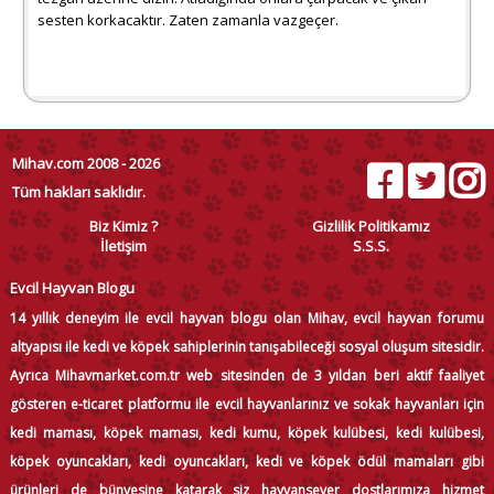
sesten korkacaktır. Zaten zamanla vazgeçer.
Mihav.com 2008 - 2026
Tüm hakları saklıdır.
Biz Kimiz ?
Gizlilik Politikamız
İletişim
S.S.S.
Evcil Hayvan Blogu
14 yıllık deneyim ile evcil hayvan blogu olan Mihav, evcil hayvan forumu
altyapısı ile kedi ve köpek sahiplerinin tanışabileceği sosyal oluşum sitesidir.
Ayrıca Mihavmarket.com.tr web sitesinden de 3 yıldan beri aktif faaliyet
gösteren e-ticaret platformu ile evcil hayvanlarınız ve sokak hayvanları için
kedi maması, köpek maması, kedi kumu, köpek kulübesi, kedi kulübesi,
köpek oyuncakları, kedi oyuncakları, kedi ve köpek ödül mamaları gibi
ürünleri de bünyesine katarak siz hayvansever dostlarımıza hizmet