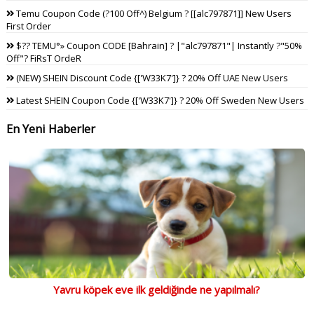
Temu Coupon Code (?100 Off^) Belgium ? [[alc797871]] New Users
First Order
$?? TEMU°» Coupon CODE [Bahrain] ? |"alc797871"| Instantly ?"50%
Off"? FiRsT OrdeR
(NEW) SHEIN Discount Code {['W33K7']} ? 20% Off UAE New Users
Latest SHEIN Coupon Code {['W33K7']} ? 20% Off Sweden New Users
En Yeni Haberler
Yavru köpek eve ilk geldiğinde ne yapılmalı?