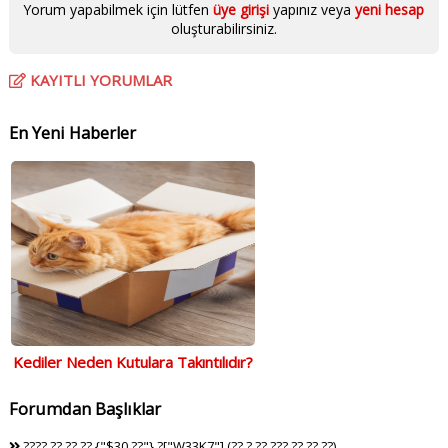
Yorum yapabilmek için lütfen
üye girişi
yapınız veya
yeni hesap
oluşturabilirsiniz.
KAYITLI YORUMLAR
En Yeni Haberler
Kediler Neden Kutulara Takıntılıdır?
Forumdan Başlıklar
???? ?? ?? ?? {"$30 ??"} ?["W33K7"] (?? ? ?? ??? ?? ?? ??)