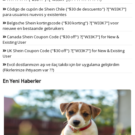
Código de cupón de Shein Chile {"$30 de descuento"} ?["W33K7"]
para usuarios nuevos y existentes
Belgische Shein kortingscode {"$30 korting"} ?["W33K7"] voor
nieuwe en bestaande gebruikers
Canada Shein Coupon Code {"$30 off"} ?["W33K7"] for New &
Existing User
UK Shein Coupon Code {"$30 off"} ?["W33K7"] for New & Existing
User
Evcil dostlarımızın aşı ve ilaç takibi için bir uygulama geliştirdim
(Fikirlerinize ihtiyacım var ??)
En Yeni Haberler