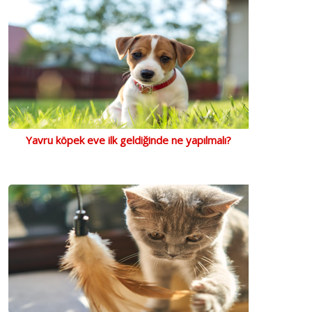
Yavru köpek eve ilk geldiğinde ne yapılmalı?