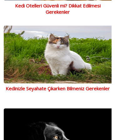
Kedi Otelleri Güvenli mi? Dikkat Edilmesi
Gerekenler
Kedinizle Seyahate Çıkarken Bilmeniz Gerekenler