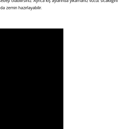
ep olabilirsiniz. Ayrıca kış aylarında yıkamanız vücut sıcaklığını
a zemin hazırlayabilir.