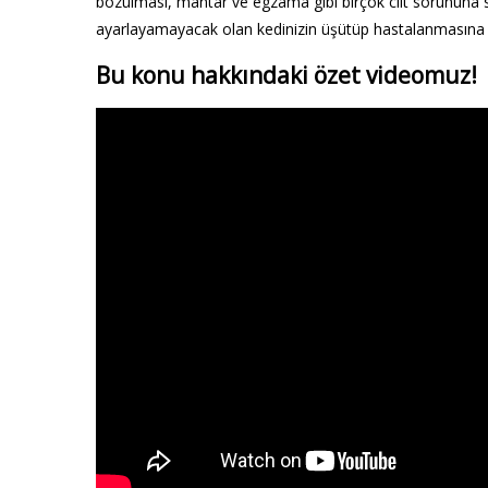
bozulması, mantar ve egzama gibi birçok cilt sorununa seb
ayarlayamayacak olan kedinizin üşütüp hastalanmasına d
Bu konu hakkındaki özet videomuz!