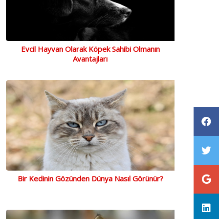
Evcil Hayvan Olarak Köpek Sahibi Olmanın
Avantajları
Bir Kedinin Gözünden Dünya Nasıl Görünür?