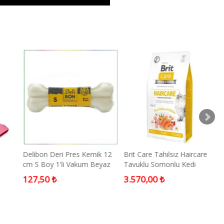
Delibon Deri Pres Kemik 12
Brit Care Tahılsız Haircare
cm S Boy 1'li Vakum Beyaz
Tavuklu Somonlu Kedi
Cm
Maması 7 kg
127,50 ₺
3.570,00 ₺