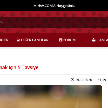
MİHAV.COM'A Hoşgeldiniz.
KLER
DİĞER CANLILAR
FORUM
İLANL
mak için 5 Tavsiye
15.10.2020 11:31:49