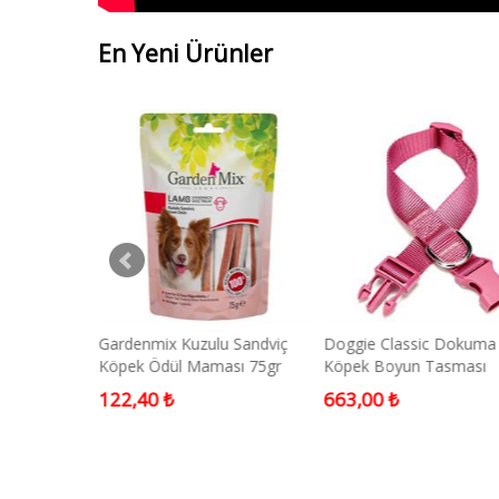
En Yeni Ürünler
si Dikenli
Gardenmix Kuzulu Sandviç
Doggie Classic Dokuma
pek Tasması
Köpek Ödül Maması 75gr
Köpek Boyun Tasması
Medium Mor 3x45-60 
122,40 ₺
663,00 ₺