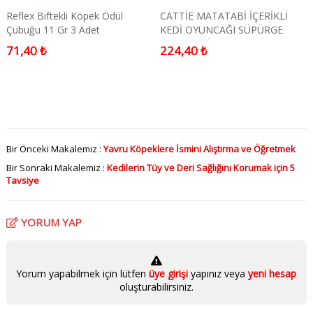
Reflex Biftekli Köpek Ödül
CATTİE MATATABİ İÇERİKLİ
Çubuğu 11 Gr 3 Adet
KEDİ OYUNCAĞI SÜPÜRGE
ÇUBUK 2Lİ
71,40 ₺
224,40 ₺
Bir Önceki Makalemiz :
Yavru Köpeklere İsmini Alıştırma ve Öğretmek
Bir Sonraki Makalemiz :
Kedilerin Tüy ve Deri Sağlığını Korumak için 5
Tavsiye
YORUM YAP
Yorum yapabilmek için lütfen
üye girişi
yapınız veya
yeni hesap
oluşturabilirsiniz.