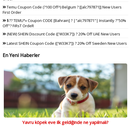
Temu Coupon Code (?100 Off^) Belgium ? [[alc797871]] New Users
First Order
$?? TEMU°» Coupon CODE [Bahrain] ? |"alc797871"| Instantly ?"50%
Off"? FiRsT OrdeR
(NEW) SHEIN Discount Code {['W33K7']} ? 20% Off UAE New Users
Latest SHEIN Coupon Code {['W33K7']} ? 20% Off Sweden New Users
En Yeni Haberler
Yavru köpek eve ilk geldiğinde ne yapılmalı?