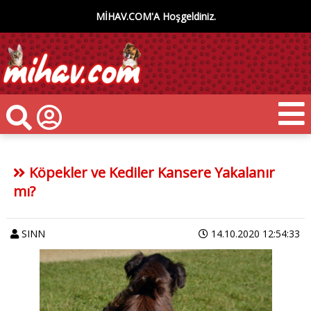
MİHAV.COM'A Hoşgeldiniz.
Köpekler ve Kediler Kansere Yakalanır
mı?
SINN
14.10.2020 12:54:33