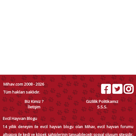
Mihav.com 2008 - 2026
Tüm hakları saklıdır.
Biz Kimiz ?
Gizlilik Politikamız
İletişim
S.S.S.
Evcil Hayvan Blogu
14 yıllık deneyim ile evcil hayvan blogu olan Mihav, evcil hayvan forumu
altyapısı ile kedi ve köpek sahiplerinin tanışabileceği sosyal oluşum sitesidir.