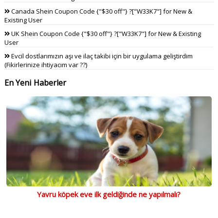
Canada Shein Coupon Code {"$30 off"} ?["W33K7"] for New &
Existing User
UK Shein Coupon Code {"$30 off"} ?["W33K7"] for New & Existing
User
Evcil dostlarımızın aşı ve ilaç takibi için bir uygulama geliştirdim
(Fikirlerinize ihtiyacım var ??)
En Yeni Haberler
Yavru köpek eve ilk geldiğinde ne yapılmalı?