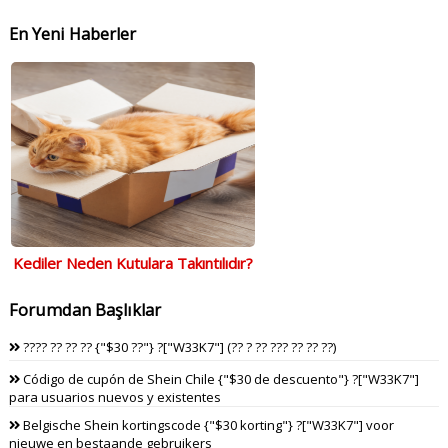
En Yeni Haberler
Kediler Neden Kutulara Takıntılıdır?
Forumdan Başlıklar
???? ?? ?? ?? {"$30 ??"} ?["W33K7"] (?? ? ?? ??? ?? ?? ??)
Código de cupón de Shein Chile {"$30 de descuento"} ?["W33K7"]
para usuarios nuevos y existentes
Belgische Shein kortingscode {"$30 korting"} ?["W33K7"] voor
nieuwe en bestaande gebruikers