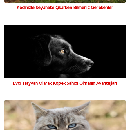
Kedinizle Seyahate Çıkarken Bilmeniz Gerekenler
Evcil Hayvan Olarak Köpek Sahibi Olmanın Avantajları