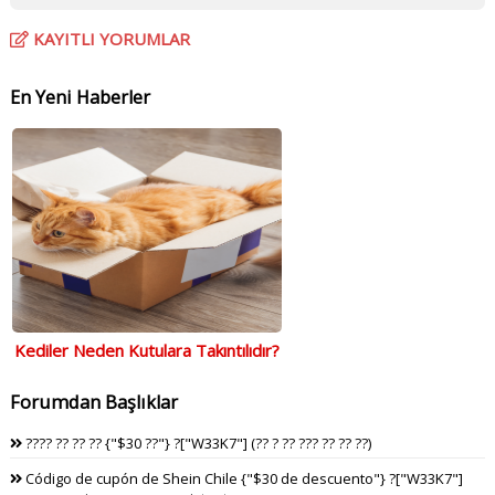
KAYITLI YORUMLAR
En Yeni Haberler
Kediler Neden Kutulara Takıntılıdır?
Forumdan Başlıklar
???? ?? ?? ?? {"$30 ??"} ?["W33K7"] (?? ? ?? ??? ?? ?? ??)
Código de cupón de Shein Chile {"$30 de descuento"} ?["W33K7"]