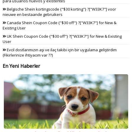
para usuarios nuevos y existentes
Belgische Shein kortingscode {"$30 korting"} ?["W33K7"] voor
nieuwe en bestaande gebruikers
Canada Shein Coupon Code {"$30 off"} ?["W33K7"] for New &
Existing User
UK Shein Coupon Code {"$30 off"} ?["W33K7"] for New & Existing
User
Evcil dostlarımızın aşı ve ilaç takibi için bir uygulama geliştirdim
(Fikirlerinize ihtiyacım var ??)
En Yeni Haberler