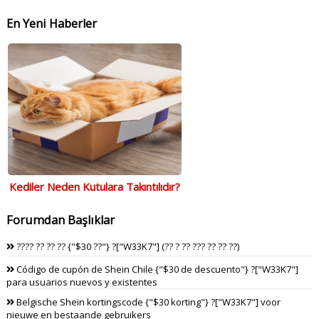
En Yeni Haberler
Kediler Neden Kutulara Takıntılıdır?
Forumdan Başlıklar
???? ?? ?? ?? {"$30 ??"} ?["W33K7"] (?? ? ?? ??? ?? ?? ??)
Código de cupón de Shein Chile {"$30 de descuento"} ?["W33K7"]
para usuarios nuevos y existentes
Belgische Shein kortingscode {"$30 korting"} ?["W33K7"] voor
nieuwe en bestaande gebruikers