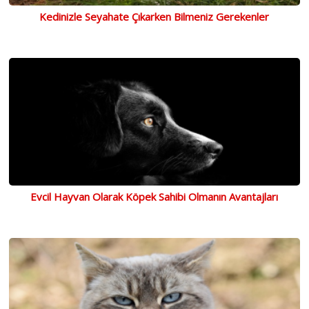
Kedinizle Seyahate Çıkarken Bilmeniz Gerekenler
Evcil Hayvan Olarak Köpek Sahibi Olmanın Avantajları