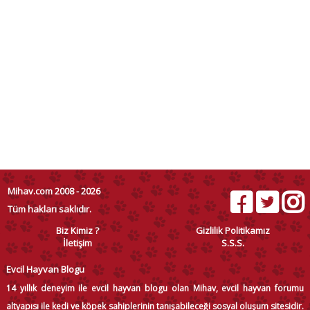
Mihav.com 2008 - 2026
Tüm hakları saklıdır.
Biz Kimiz ?
Gizlilik Politikamız
İletişim
S.S.S.
Evcil Hayvan Blogu
14 yıllık deneyim ile evcil hayvan blogu olan Mihav, evcil hayvan forumu
altyapısı ile kedi ve köpek sahiplerinin tanışabileceği sosyal oluşum sitesidir.