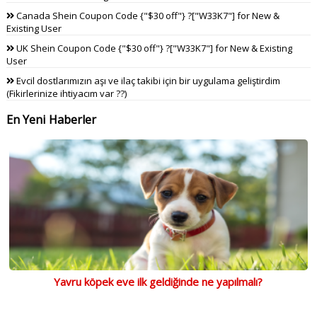
Canada Shein Coupon Code {"$30 off"} ?["W33K7"] for New &
Existing User
UK Shein Coupon Code {"$30 off"} ?["W33K7"] for New & Existing
User
Evcil dostlarımızın aşı ve ilaç takibi için bir uygulama geliştirdim
(Fikirlerinize ihtiyacım var ??)
En Yeni Haberler
Yavru köpek eve ilk geldiğinde ne yapılmalı?