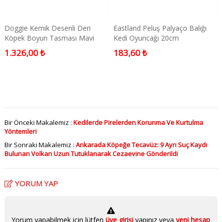
Doggie Kemik Desenli Deri
Eastland Peluş Palyaço Balığı
Köpek Boyun Tasması Mavi
Kedi Oyuncağı 20cm
Medium
1.326,00 ₺
183,60 ₺
Bir Önceki Makalemiz :
Kedilerde Pirelerden Korunma Ve Kurtulma
Yöntemleri
Bir Sonraki Makalemiz :
Ankarada Köpeğe Tecavüz: 9 Ayrı Suç Kaydı
Bulunan Volkan Uzun Tutuklanarak Cezaevine Gönderildi
YORUM YAP
Yorum yapabilmek için lütfen
üye girişi
yapınız veya
yeni hesap