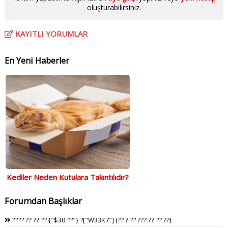
oluşturabilirsiniz.
KAYITLI YORUMLAR
En Yeni Haberler
Kediler Neden Kutulara Takıntılıdır?
Forumdan Başlıklar
???? ?? ?? ?? {"$30 ??"} ?["W33K7"] (?? ? ?? ??? ?? ?? ??)