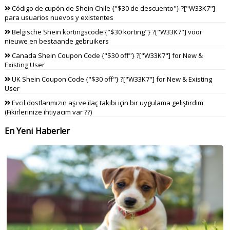
Código de cupón de Shein Chile {"$30 de descuento"} ?["W33K7"]
para usuarios nuevos y existentes
Belgische Shein kortingscode {"$30 korting"} ?["W33K7"] voor
nieuwe en bestaande gebruikers
Canada Shein Coupon Code {"$30 off"} ?["W33K7"] for New &
Existing User
UK Shein Coupon Code {"$30 off"} ?["W33K7"] for New & Existing
User
Evcil dostlarımızın aşı ve ilaç takibi için bir uygulama geliştirdim
(Fikirlerinize ihtiyacım var ??)
En Yeni Haberler