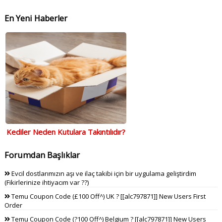
En Yeni Haberler
Kediler Neden Kutulara Takıntılıdır?
Forumdan Başlıklar
Evcil dostlarımızın aşı ve ilaç takibi için bir uygulama geliştirdim
(Fikirlerinize ihtiyacım var ??)
Temu Coupon Code (£100 Off^) UK ? [[alc797871]] New Users First
Order
Temu Coupon Code (?100 Off^) Belgium ? [[alc797871]] New Users