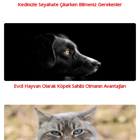
Kedinizle Seyahate Çıkarken Bilmeniz Gerekenler
Evcil Hayvan Olarak Köpek Sahibi Olmanın Avantajları