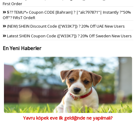
First Order
$?? TEMU°» Coupon CODE [Bahrain] ? |"alc797871"| Instantly ?"50%
Off"? FiRsT OrdeR
(NEW) SHEIN Discount Code {['W33K7']} ? 20% Off UAE New Users
Latest SHEIN Coupon Code {['W33K7']} ? 20% Off Sweden New Users
En Yeni Haberler
Yavru köpek eve ilk geldiğinde ne yapılmalı?