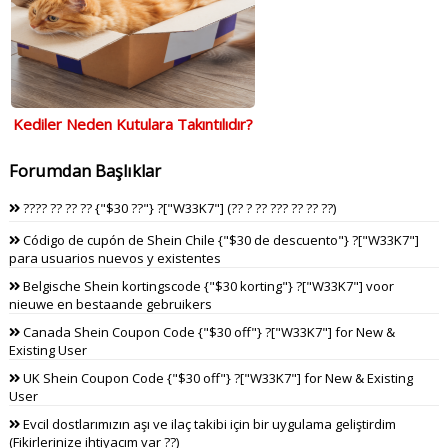
Kediler Neden Kutulara Takıntılıdır?
Forumdan Başlıklar
???? ?? ?? ?? {"$30 ??"} ?["W33K7"] (?? ? ?? ??? ?? ?? ??)
Código de cupón de Shein Chile {"$30 de descuento"} ?["W33K7"]
para usuarios nuevos y existentes
Belgische Shein kortingscode {"$30 korting"} ?["W33K7"] voor
nieuwe en bestaande gebruikers
Canada Shein Coupon Code {"$30 off"} ?["W33K7"] for New &
Existing User
UK Shein Coupon Code {"$30 off"} ?["W33K7"] for New & Existing
User
Evcil dostlarımızın aşı ve ilaç takibi için bir uygulama geliştirdim
(Fikirlerinize ihtiyacım var ??)