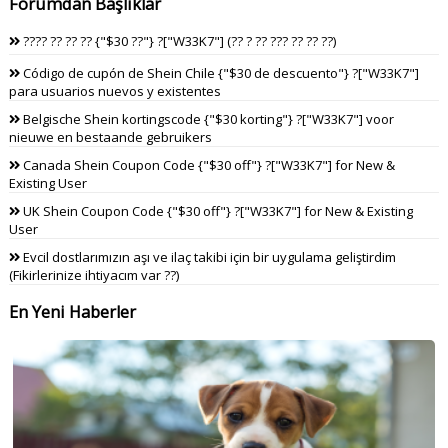
Forumdan Başlıklar
???? ?? ?? ?? {"$30 ??"} ?["W33K7"] (?? ? ?? ??? ?? ?? ??)
Código de cupón de Shein Chile {"$30 de descuento"} ?["W33K7"]
para usuarios nuevos y existentes
Belgische Shein kortingscode {"$30 korting"} ?["W33K7"] voor
nieuwe en bestaande gebruikers
Canada Shein Coupon Code {"$30 off"} ?["W33K7"] for New &
Existing User
UK Shein Coupon Code {"$30 off"} ?["W33K7"] for New & Existing
User
Evcil dostlarımızın aşı ve ilaç takibi için bir uygulama geliştirdim
(Fikirlerinize ihtiyacım var ??)
En Yeni Haberler