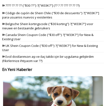
???? ?? ?? ?? {"$30 ??"} ?["W33K7"] (?? ? ?? ??? ?? ?? ??)
Código de cupón de Shein Chile {"$30 de descuento"} ?["W33K7"]
para usuarios nuevos y existentes
Belgische Shein kortingscode {"$30 korting"} ?["W33K7"] voor
nieuwe en bestaande gebruikers
Canada Shein Coupon Code {"$30 off"} ?["W33K7"] for New &
Existing User
UK Shein Coupon Code {"$30 off"} ?["W33K7"] for New & Existing
User
Evcil dostlarımızın aşı ve ilaç takibi için bir uygulama geliştirdim
(Fikirlerinize ihtiyacım var ??)
En Yeni Haberler