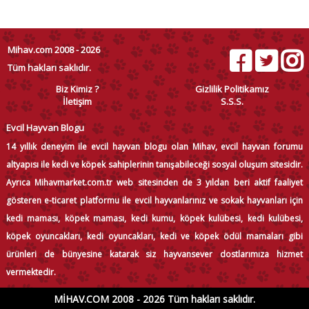
Mihav.com 2008 - 2026
Tüm hakları saklıdır.
Biz Kimiz ?
Gizlilik Politikamız
İletişim
S.S.S.
Evcil Hayvan Blogu
14 yıllık deneyim ile evcil hayvan blogu olan Mihav, evcil hayvan forumu
altyapısı ile kedi ve köpek sahiplerinin tanışabileceği sosyal oluşum sitesidir.
Ayrıca Mihavmarket.com.tr web sitesinden de 3 yıldan beri aktif faaliyet
gösteren e-ticaret platformu ile evcil hayvanlarınız ve sokak hayvanları için
kedi maması, köpek maması, kedi kumu, köpek kulübesi, kedi kulübesi,
köpek oyuncakları, kedi oyuncakları, kedi ve köpek ödül mamaları gibi
ürünleri de bünyesine katarak siz hayvansever dostlarımıza hizmet
vermektedir.
MİHAV.COM 2008 - 2026 Tüm hakları saklıdır.