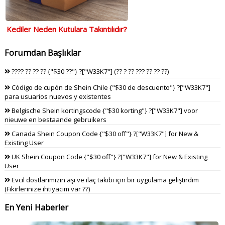
Kediler Neden Kutulara Takıntılıdır?
Forumdan Başlıklar
???? ?? ?? ?? {"$30 ??"} ?["W33K7"] (?? ? ?? ??? ?? ?? ??)
Código de cupón de Shein Chile {"$30 de descuento"} ?["W33K7"]
para usuarios nuevos y existentes
Belgische Shein kortingscode {"$30 korting"} ?["W33K7"] voor
nieuwe en bestaande gebruikers
Canada Shein Coupon Code {"$30 off"} ?["W33K7"] for New &
Existing User
UK Shein Coupon Code {"$30 off"} ?["W33K7"] for New & Existing
User
Evcil dostlarımızın aşı ve ilaç takibi için bir uygulama geliştirdim
(Fikirlerinize ihtiyacım var ??)
En Yeni Haberler