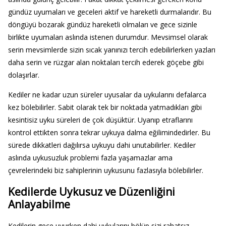
gündüz uyumaları ve geceleri aktif ve hareketli durmalarıdır. Bu
döngüyü bozarak gündüz hareketli olmaları ve gece sizinle
birlikte uyumaları aslında istenen durumdur. Mevsimsel olarak
serin mevsimlerde sizin sıcak yanınızı tercih edebilirlerken yazları
daha serin ve rüzgar alan noktaları tercih ederek göçebe gibi
dolaşırlar.
Kediler ne kadar uzun süreler uyusalar da uykularını defalarca
kez bölebilirler. Sabit olarak tek bir noktada yatmadıkları gibi
kesintisiz uyku süreleri de çok düşüktür. Uyanıp etraflarını
kontrol ettikten sonra tekrar uykuya dalma eğilimindedirler. Bu
sürede dikkatleri dağılırsa uykuyu dahi unutabilirler. Kediler
aslında uykusuzluk problemi fazla yaşamazlar ama
çevrelerindeki biz sahiplerinin uykusunu fazlasıyla bölebilirler.
Kedilerde Uykusuz ve Düzenliğini
Anlayabilme
Kedilerin gece uyurken dahi uykularını bölüp sizi rahatsız