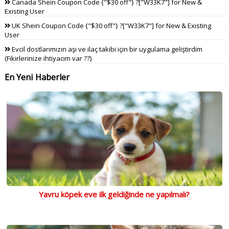
Canada Shein Coupon Code {"$30 off"} ?["W33K7"] for New &
Existing User
UK Shein Coupon Code {"$30 off"} ?["W33K7"] for New & Existing
User
Evcil dostlarımızın aşı ve ilaç takibi için bir uygulama geliştirdim
(Fikirlerinize ihtiyacım var ??)
En Yeni Haberler
Yavru köpek eve ilk geldiğinde ne yapılmalı?