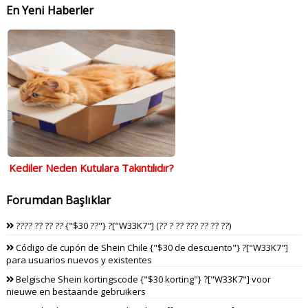
En Yeni Haberler
Kediler Neden Kutulara Takıntılıdır?
Forumdan Başlıklar
???? ?? ?? ?? {"$30 ??"} ?["W33K7"] (?? ? ?? ??? ?? ?? ??)
Código de cupón de Shein Chile {"$30 de descuento"} ?["W33K7"]
para usuarios nuevos y existentes
Belgische Shein kortingscode {"$30 korting"} ?["W33K7"] voor
nieuwe en bestaande gebruikers