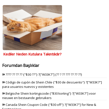
Kediler Neden Kutulara Takıntılıdır?
Forumdan Başlıklar
???? ?? ?? ?? {"$30 ??"} ?["W33K7"] (?? ? ?? ??? ?? ?? ??)
Código de cupón de Shein Chile {"$30 de descuento"} ?["W33K7"]
para usuarios nuevos y existentes
Belgische Shein kortingscode {"$30 korting"} ?["W33K7"] voor
nieuwe en bestaande gebruikers
Canada Shein Coupon Code {"$30 off"} ?["W33K7"] for New &
Existing User