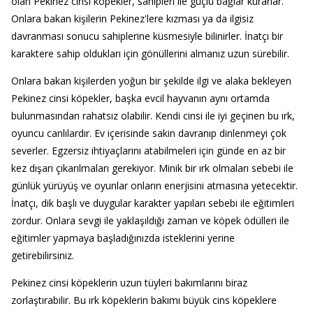
olan Pekinez cinsi köpekler, sahipleri ile güçlü bağlar kurarlar.
Onlara bakan kişilerin Pekinez'lere kızması ya da ilgisiz
davranması sonucu sahiplerine küsmesiyle bilinirler. İnatçı bir
karaktere sahip oldukları için gönüllerini almanız uzun sürebilir.
Onlara bakan kişilerden yoğun bir şekilde ilgi ve alaka bekleyen
Pekinez cinsi köpekler, başka evcil hayvanın aynı ortamda
bulunmasından rahatsız olabilir. Kendi cinsi ile iyi geçinen bu ırk,
oyuncu canlılardır. Ev içerisinde sakin davranıp dinlenmeyi çok
severler. Egzersiz ihtiyaçlarını atabilmeleri için günde en az bir
kez dışarı çıkarılmaları gerekiyor. Minik bir ırk olmaları sebebi ile
günlük yürüyüş ve oyunlar onların enerjisini atmasına yetecektir.
İnatçı, dik başlı ve duygular karakter yapıları sebebi ile eğitimleri
zordur. Onlara sevgi ile yaklaşıldığı zaman ve köpek ödülleri ile
eğitimler yapmaya başladığınızda isteklerini yerine
getirebilirsiniz.
Pekinez cinsi köpeklerin uzun tüyleri bakımlarını biraz
zorlaştırabilir. Bu ırk köpeklerin bakımı büyük cins köpeklere