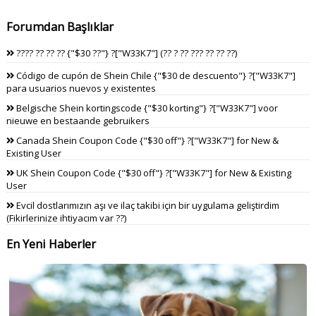
Forumdan Başlıklar
???? ?? ?? ?? {"$30 ??"} ?["W33K7"] (?? ? ?? ??? ?? ?? ??)
Código de cupón de Shein Chile {"$30 de descuento"} ?["W33K7"]
para usuarios nuevos y existentes
Belgische Shein kortingscode {"$30 korting"} ?["W33K7"] voor
nieuwe en bestaande gebruikers
Canada Shein Coupon Code {"$30 off"} ?["W33K7"] for New &
Existing User
UK Shein Coupon Code {"$30 off"} ?["W33K7"] for New & Existing
User
Evcil dostlarımızın aşı ve ilaç takibi için bir uygulama geliştirdim
(Fikirlerinize ihtiyacım var ??)
En Yeni Haberler