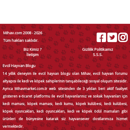
Mihav.com 2008 - 2026
Tüm hakları saklıdır.
Biz Kimiz ?
Gizlilik Politikamız
İletişim
S.S.S.
Evcil Hayvan Blogu
14 yıllık deneyim ile evcil hayvan blogu olan Mihav, evcil hayvan forumu
altyapısı ile kedi ve köpek sahiplerinin tanışabileceği sosyal oluşum sitesidir.
Ayrıca Mihavmarket.com.tr web sitesinden de 3 yıldan beri aktif faaliyet
gösteren e-ticaret platformu ile evcil hayvanlarınız ve sokak hayvanları için
kedi maması, köpek maması, kedi kumu, köpek kulübesi, kedi kulübesi,
köpek oyuncakları, kedi oyuncakları, kedi ve köpek ödül mamaları gibi
ürünleri de bünyesine katarak siz hayvansever dostlarımıza hizmet
vermektedir.