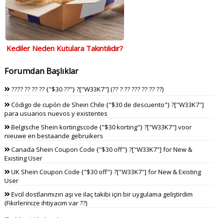
Kediler Neden Kutulara Takıntılıdır?
Forumdan Başlıklar
???? ?? ?? ?? {"$30 ??"} ?["W33K7"] (?? ? ?? ??? ?? ?? ??)
Código de cupón de Shein Chile {"$30 de descuento"} ?["W33K7"]
para usuarios nuevos y existentes
Belgische Shein kortingscode {"$30 korting"} ?["W33K7"] voor
nieuwe en bestaande gebruikers
Canada Shein Coupon Code {"$30 off"} ?["W33K7"] for New &
Existing User
UK Shein Coupon Code {"$30 off"} ?["W33K7"] for New & Existing
User
Evcil dostlarımızın aşı ve ilaç takibi için bir uygulama geliştirdim
(Fikirlerinize ihtiyacım var ??)