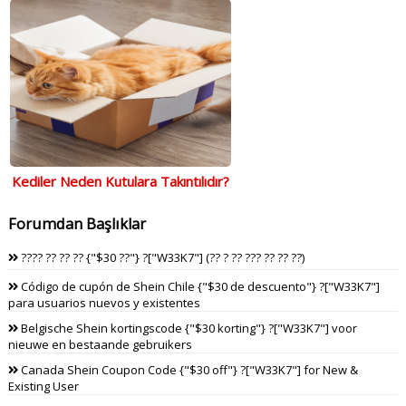
Kediler Neden Kutulara Takıntılıdır?
Forumdan Başlıklar
???? ?? ?? ?? {"$30 ??"} ?["W33K7"] (?? ? ?? ??? ?? ?? ??)
Código de cupón de Shein Chile {"$30 de descuento"} ?["W33K7"]
para usuarios nuevos y existentes
Belgische Shein kortingscode {"$30 korting"} ?["W33K7"] voor
nieuwe en bestaande gebruikers
Canada Shein Coupon Code {"$30 off"} ?["W33K7"] for New &
Existing User