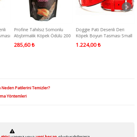
nli
Profine Tahılsız Somonlu
Doggie Pati Desenli Deri
sması
Atıştırmalık Köpek Ödülü 200
Köpek Boyun Tasması Small
Gr
Kırmızı
285,60 ₺
1.224,00 ₺
 Neden Patilerini Temizler?
ırma Yöntemleri
girişi
yapınız veya
yeni hesap
oluşturabilirsiniz.