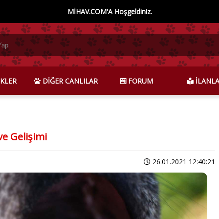
MİHAV.COM'A Hoşgeldiniz.
KLER
DİĞER CANLILAR
FORUM
İLANL
ve Gelişimi
26.01.2021 12:40:21