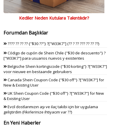
Kediler Neden Kutulara Takıntılıdır?
Forumdan Başlıklar
???? ?? ?? ?? {"$30 ??"} ?["W33K7"] (?? ? ?? ??? ?? ?? ??)
Código de cupón de Shein Chile {"$30 de descuento"} ?
["W33K7"] para usuarios nuevos y existentes
Belgische Shein kortingscode {"$30 korting"} ?["W33K7"]
voor nieuwe en bestaande gebruikers
Canada Shein Coupon Code {"$30 off"} ?["W33K7"] for
New & Existing User
UK Shein Coupon Code {"$30 off"} ?["W33K7"] for New
& Existing User
Evcil dostlarımızın aşı ve ilaç takibi için bir uygulama
geliştirdim (Fikirlerinize ihtiyacım var ??)
En Yeni Haberler