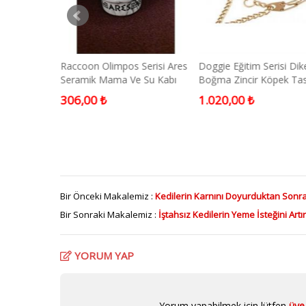
ık Köpek
Raccoon Olimpos Serisi Ares
Doggie Eğitim Serisi Dike
engi
Seramik Mama Ve Su Kabı
Boğma Zincir Köpek Ta
300ml
Gold 4x60 cm
306,00 ₺
1.020,00 ₺
Bir Önceki Makalemiz :
Kedilerin Karnını Doyurduktan Sonra
Bir Sonraki Makalemiz :
İştahsız Kedilerin Yeme İsteğini Art
YORUM YAP
Yorum yapabilmek için lütfen
üye 