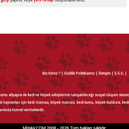
Biz Kimiz ?
Gizlilik Politikamız
İletişim
S.S.S.
orumu altyapısı ile kedi ve köpek sahiplerinin tanışabileceği sosyal oluşum sitesi
okak hayvanları için kedi maması, köpek maması, kedi kumu, köpek kulübesi, ked
arımıza hizmet vermektedir.
MİHAV.COM 2008 - 2026 Tüm hakları saklıdır.