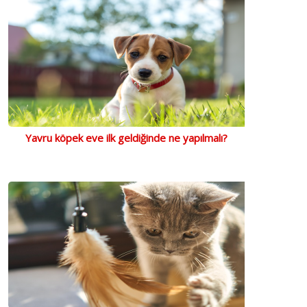
Yavru köpek eve ilk geldiğinde ne yapılmalı?