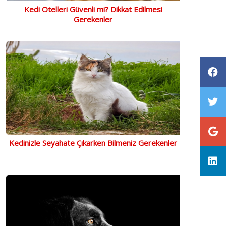
Kedi Otelleri Güvenli mi? Dikkat Edilmesi
Gerekenler
Kedinizle Seyahate Çıkarken Bilmeniz Gerekenler