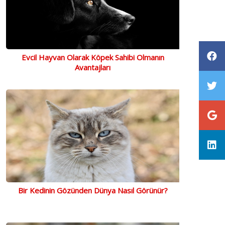
Evcil Hayvan Olarak Köpek Sahibi Olmanın
Avantajları
Bir Kedinin Gözünden Dünya Nasıl Görünür?