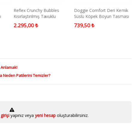
Reflex Crunchy Bubbles
Doggie Comfort Deri Kemik
ı
Kısırlaştırılmış Tavuklu
Süslü Köpek Boyun Tasması
m
Yetişkin Kedi Maması 10 kg
Medium Camel
2.295,00 ₺
739,50 ₺
ı Anlamak!
a Neden Patilerini Temizler?
girişi
yapınız veya
yeni hesap
oluşturabilirsiniz.