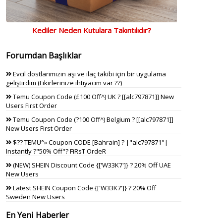
Kediler Neden Kutulara Takıntılıdır?
Forumdan Başlıklar
Evcil dostlarımızın aşı ve ilaç takibi için bir uygulama
geliştirdim (Fikirlerinize ihtiyacım var ??)
Temu Coupon Code (£100 Off^) UK ? [[alc797871]] New
Users First Order
Temu Coupon Code (?100 Off^) Belgium ? [[alc797871]]
New Users First Order
$?? TEMU°» Coupon CODE [Bahrain] ? |"alc797871"|
Instantly ?"50% Off"? FiRsT OrdeR
(NEW) SHEIN Discount Code {['W33K7']} ? 20% Off UAE
New Users
Latest SHEIN Coupon Code {['W33K7']} ? 20% Off
Sweden New Users
En Yeni Haberler