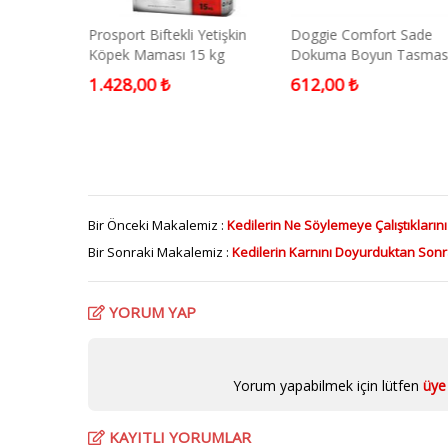
 Kenevir
Prosport Biftekli Yetişkin
Doggie Comfort Sade
Köpek Maması 15 kg
Dokuma Boyun Tasmas
2x35-40cm Mavi Mediu
1.428,00 ₺
612,00 ₺
Bir Önceki Makalemiz :
Kedilerin Ne Söylemeye Çalıştıkların
Bir Sonraki Makalemiz :
Kedilerin Karnını Doyurduktan Sonr
YORUM YAP
Yorum yapabilmek için lütfen
üye 
KAYITLI YORUMLAR