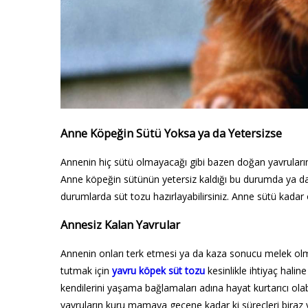
Anne Köpeğin Sütü Yoksa ya da Yetersizse
Annenin hiç sütü olmayacağı gibi bazen doğan yavruların 
Anne köpeğin sütünün yetersiz kaldığı bu durumda ya da a
durumlarda süt tozu hazırlayabilirsiniz. Anne sütü kada
Annesiz Kalan Yavrular
Annenin onları terk etmesi ya da kaza sonucu melek ol
tutmak için
yavru köpek süt tozu
kesinlikle ihtiyaç halin
kendilerini yaşama bağlamaları adına hayat kurtarıcı ola
yavruların kuru mamaya geçene kadar ki süreçleri biraz y