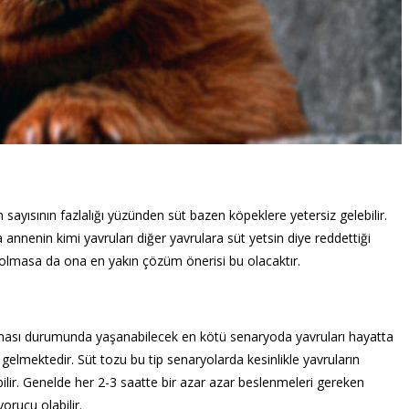
sayısının fazlalığı yüzünden süt bazen köpeklere yetersiz gelebilir.
nnenin kimi yavruları diğer yavrulara süt yetsin diye reddettiği
r olmasa da ona en yakın çözüm önerisi bu olacaktır.
ması durumunda yaşanabilecek en kötü senaryoda yavruları hayatta
e gelmektedir. Süt tozu bu tip senaryolarda kesinlikle yavruların
bilir. Genelde her 2-3 saatte bir azar azar beslenmeleri gereken
orucu olabilir.