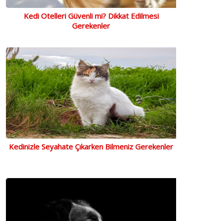
Kedi Otelleri Güvenli mi? Dikkat Edilmesi
Gerekenler
Kedinizle Seyahate Çıkarken Bilmeniz Gerekenler