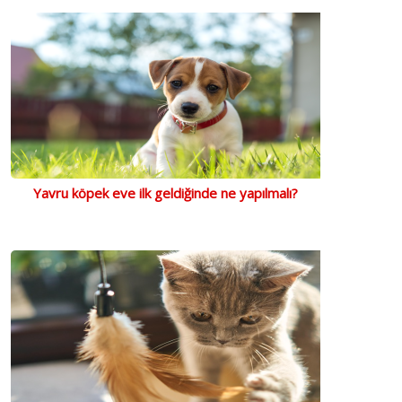
Yavru köpek eve ilk geldiğinde ne yapılmalı?