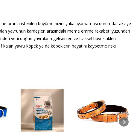
lerine oranla istenilen büyüme hızını yakalayamaması durumda takviye
ıf kalan yavrunun kardeşleri arasındaki meme emme rekabeti yüzünden
nden yeni doğan yavruların gelişimleri ve fiziksel büyüklükleri
ıf kalan yavru köpek ya da köpeklerin hayatını kaybetme riski