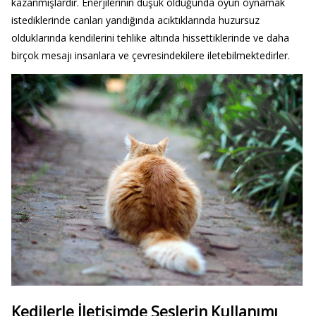
kazanmışlardır. Enerjilerinin düşük olduğunda oyun oynamak
istediklerinde canları yandığında acıktıklarında huzursuz
olduklarında kendilerini tehlike altında hissettiklerinde ve daha
birçok mesajı insanlara ve çevresindekilere iletebilmektedirler.
Kedilerle İletişimde Seslerin Kullanımı