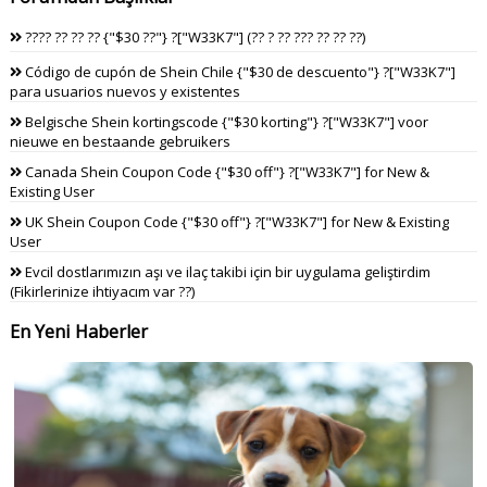
???? ?? ?? ?? {"$30 ??"} ?["W33K7"] (?? ? ?? ??? ?? ?? ??)
Código de cupón de Shein Chile {"$30 de descuento"} ?["W33K7"]
para usuarios nuevos y existentes
Belgische Shein kortingscode {"$30 korting"} ?["W33K7"] voor
nieuwe en bestaande gebruikers
Canada Shein Coupon Code {"$30 off"} ?["W33K7"] for New &
Existing User
UK Shein Coupon Code {"$30 off"} ?["W33K7"] for New & Existing
User
Evcil dostlarımızın aşı ve ilaç takibi için bir uygulama geliştirdim
(Fikirlerinize ihtiyacım var ??)
En Yeni Haberler