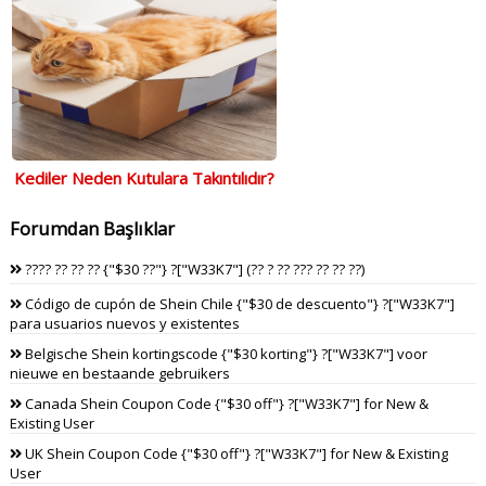
Kediler Neden Kutulara Takıntılıdır?
Forumdan Başlıklar
???? ?? ?? ?? {"$30 ??"} ?["W33K7"] (?? ? ?? ??? ?? ?? ??)
Código de cupón de Shein Chile {"$30 de descuento"} ?["W33K7"]
para usuarios nuevos y existentes
Belgische Shein kortingscode {"$30 korting"} ?["W33K7"] voor
nieuwe en bestaande gebruikers
Canada Shein Coupon Code {"$30 off"} ?["W33K7"] for New &
Existing User
UK Shein Coupon Code {"$30 off"} ?["W33K7"] for New & Existing
User