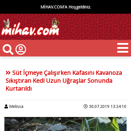
MİHAV.COM'A Hoşgeldiniz.
Süt İçmeye Çalışırken Kafasını Kavanoza
Sıkıştıran Kedi Uzun Uğraşlar Sonunda
Kurtarıldı
Melissa
30.07.2019 13:24:10