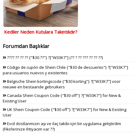
Kediler Neden Kutulara Takıntılıdır?
Forumdan Başlıklar
???? ?? ?? ?? {"$30 ??"} ?["W33K7"] (?? ? ?? ??? ?? ?? ??)
Código de cupón de Shein Chile {"$30 de descuento"} ?["W33K7"]
para usuarios nuevos y existentes
Belgische Shein kortingscode {"$30 korting"} ?["W33K7"] voor
nieuwe en bestaande gebruikers
Canada Shein Coupon Code {"$30 off"} ?["W33K7"] for New &
Existing User
UK Shein Coupon Code {"$30 off"} ?["W33K7"] for New & Existing
User
Evcil dostlarımızın aşı ve ilaç takibi için bir uygulama geliştirdim
(Fikirlerinize ihtiyacım var ??)