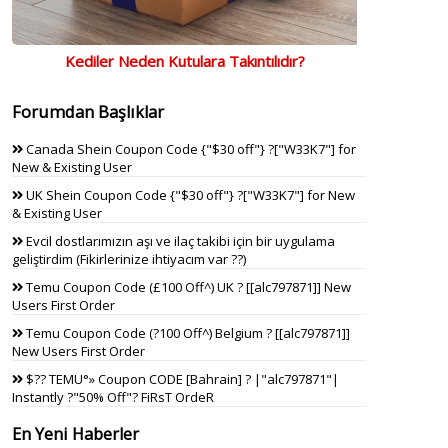
Kediler Neden Kutulara Takıntılıdır?
Forumdan Başlıklar
Canada Shein Coupon Code {"$30 off"} ?["W33K7"] for
New & Existing User
UK Shein Coupon Code {"$30 off"} ?["W33K7"] for New
& Existing User
Evcil dostlarımızın aşı ve ilaç takibi için bir uygulama
geliştirdim (Fikirlerinize ihtiyacım var ??)
Temu Coupon Code (£100 Off^) UK ? [[alc797871]] New
Users First Order
Temu Coupon Code (?100 Off^) Belgium ? [[alc797871]]
New Users First Order
$?? TEMU°» Coupon CODE [Bahrain] ? |"alc797871"|
Instantly ?"50% Off"? FiRsT OrdeR
En Yeni Haberler