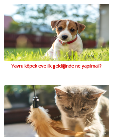
Yavru köpek eve ilk geldiğinde ne yapılmalı?