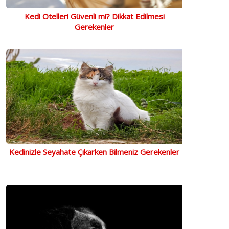
Kedi Otelleri Güvenli mi? Dikkat Edilmesi
Gerekenler
Kedinizle Seyahate Çıkarken Bilmeniz Gerekenler