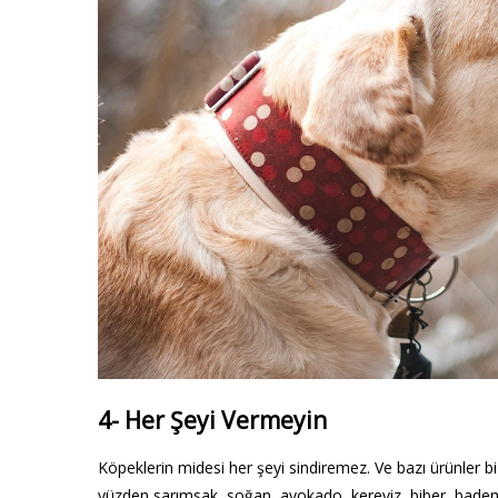
4- Her Şeyi Vermeyin
Köpeklerin midesi her şeyi sindiremez. Ve bazı ürünler biz
yüzden sarımsak, soğan, avokado, kereviz, biber, badem