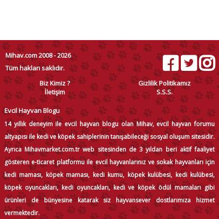
Mihav.com 2008 - 2026
Tüm hakları saklıdır.
Biz Kimiz ?
Gizlilik Politikamız
İletişim
S.S.S.
Evcil Hayvan Blogu
14 yıllık deneyim ile evcil hayvan blogu olan Mihav, evcil hayvan forumu
altyapısı ile kedi ve köpek sahiplerinin tanışabileceği sosyal oluşum sitesidir.
Ayrıca Mihavmarket.com.tr web sitesinden de 3 yıldan beri aktif faaliyet
gösteren e-ticaret platformu ile evcil hayvanlarınız ve sokak hayvanları için
kedi maması, köpek maması, kedi kumu, köpek kulübesi, kedi kulübesi,
köpek oyuncakları, kedi oyuncakları, kedi ve köpek ödül mamaları gibi
ürünleri de bünyesine katarak siz hayvansever dostlarımıza hizmet
vermektedir.