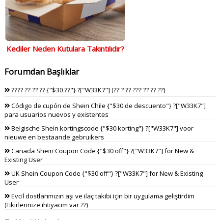
Kediler Neden Kutulara Takıntılıdır?
Forumdan Başlıklar
???? ?? ?? ?? {"$30 ??"} ?["W33K7"] (?? ? ?? ??? ?? ?? ??)
Código de cupón de Shein Chile {"$30 de descuento"} ?["W33K7"]
para usuarios nuevos y existentes
Belgische Shein kortingscode {"$30 korting"} ?["W33K7"] voor
nieuwe en bestaande gebruikers
Canada Shein Coupon Code {"$30 off"} ?["W33K7"] for New &
Existing User
UK Shein Coupon Code {"$30 off"} ?["W33K7"] for New & Existing
User
Evcil dostlarımızın aşı ve ilaç takibi için bir uygulama geliştirdim
(Fikirlerinize ihtiyacım var ??)