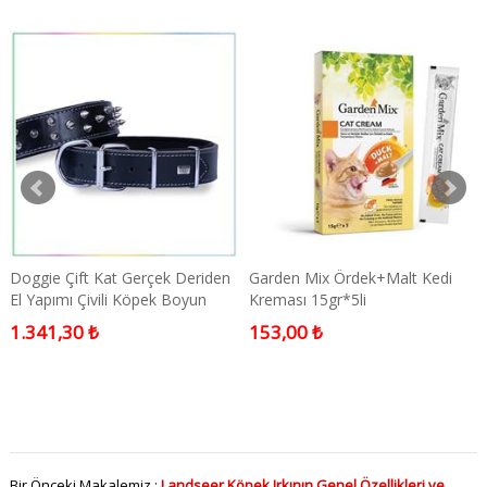
Doggie Çift Kat Gerçek Deriden
Garden Mix Ördek+Malt Kedi
El Yapımı Çivili Köpek Boyun
Kreması 15gr*5li
Tasması Black 6x60-70cm
1.341,30 ₺
153,00 ₺
Bir Önceki Makalemiz :
Landseer Köpek Irkının Genel Özellikleri ve