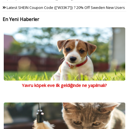
Latest SHEIN Coupon Code {['W33K7']} ? 20% Off Sweden New Users
En Yeni Haberler
Yavru köpek eve ilk geldiğinde ne yapılmalı?