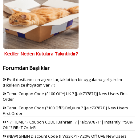
Kediler Neden Kutulara Takıntılıdır?
Forumdan Başlıklar
Evcil dostlarımızın aşı ve ilaç takibi için bir uygulama geliştirdim
(Fikirlerinize ihtiyacım var ??)
Temu Coupon Code (£100 Off^) UK ? [[alc797871]] New Users First
Order
Temu Coupon Code (?100 Off^) Belgium ? [[alc797871]] New Users
First Order
$?? TEMU°» Coupon CODE [Bahrain] ? |"alc797871"| Instantly ?"50%
Off"? FiRsT OrdeR
(NEW) SHEIN Discount Code {['W33K7']} ? 20% Off UAE New Users