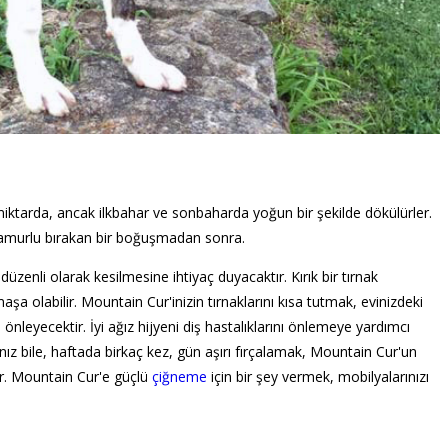
miktarda, ancak ilkbahar ve sonbaharda yoğun bir şekilde dökülürler.
ı çamurlu bırakan bir boğuşmadan sonra.
üzenli olarak kesilmesine ihtiyaç duyacaktır. Kırık bir tırnak
armaşa olabilir. Mountain Cur'inizin tırnaklarını kısa tutmak, evinizdeki
ı önleyecektir. İyi ağız hijyeni diş hastalıklarını önlemeye yardımcı
anız bile, haftada birkaç kez, gün aşırı fırçalamak, Mountain Cur'un
lir. Mountain Cur'e güçlü
çiğneme
için bir şey vermek, mobilyalarınızı