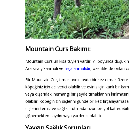
Mountain Curs Bakımı:
Mountain Curs'un kısa tüyleri vardır. Yıl boyunca düşük 
Ara sıra yıkanmalı ve
fırçalanmalıdır
, özellikle de onlar
Bir Mountain Cur, tırnaklarının ayda bir kez olmak üzere d
köpeğiniz için acı verici olabilir ve eviniz için kanlı bir k
veya dışarıdaki herhangi bir şeyde tırnaklarının kırılmasın
olabilir. Köpeğinizin dişlerini günde bir kez fırçalayamas
dişlerini temiz ve sağlıklı tutmada uzun bir yol kat edebi
çiğnemekten caydırmaya yardımcı olabilir.
Yaygın Sağlık Sorunları