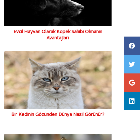
Evcil Hayvan Olarak Köpek Sahibi Olmanın
Avantajları
Bir Kedinin Gözünden Dünya Nasıl Görünür?