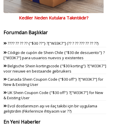
Kediler Neden Kutulara Takıntılıdır?
Forumdan Başlıklar
???? ?? ?? ?? {"$30 ??"} ?["W33K7"] (?? ? ?? ??? ?? ?? ??)
Código de cupón de Shein Chile {"$30 de descuento"} ?
["W33K7"] para usuarios nuevos y existentes
Belgische Shein kortingscode {"$30 korting"} ?["W33K7"]
voor nieuwe en bestaande gebruikers
Canada Shein Coupon Code {"$30 off"} ?["W33K7"] for
New & Existing User
UK Shein Coupon Code {"$30 off"} ?["W33K7"] for New
& Existing User
Evcil dostlarımızın aşı ve ilaç takibi için bir uygulama
geliştirdim (Fikirlerinize ihtiyacım var ??)
En Yeni Haberler