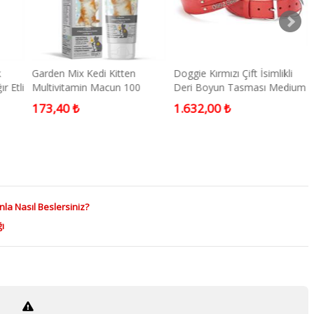
k
Garden Mix Kedi Kitten
Doggie Kırmızı Çift İsimlikli
r Etli
Multivitamin Macun 100
Deri Boyun Tasması Medium
Gram
173,40 ₺
1.632,00 ₺
nla Nasıl Beslersiniz?
ı