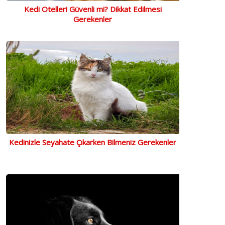
Kedi Otelleri Güvenli mi? Dikkat Edilmesi
Gerekenler
Kedinizle Seyahate Çıkarken Bilmeniz Gerekenler