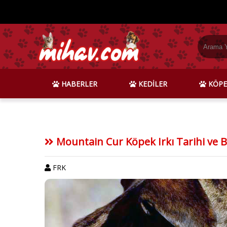
HABERLER
KEDİLER
KÖPE
Mountain Cur Köpek Irkı Tarihi ve 
FRK