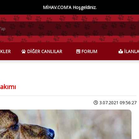
MİHAV.COM'A Hoşgeldiniz.
KLER
DİĞER CANLILAR
FORUM
İLANL
Bakımı
3.07.2021 09:56:27