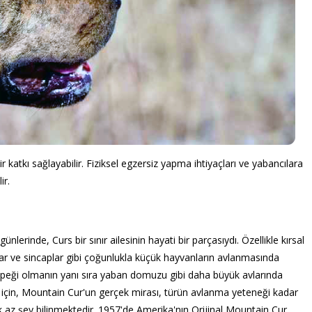
ir katkı sağlayabilir. Fiziksel egzersiz yapma ihtiyaçları ve yabancılara
ir.
nlerinde, Curs bir sınır ailesinin hayati bir parçasıydı. Özellikle kırsal
lar ve sincaplar gibi çoğunlukla küçük hayvanların avlanmasında
 köpeği olmanın yanı sıra yaban domuzu gibi daha büyük avlarında
 için, Mountain Cur'un gerçek mirası, türün avlanma yeteneği kadar
k az şey bilinmektedir. 1957'de Amerika'nın Orijinal Mountain Cur