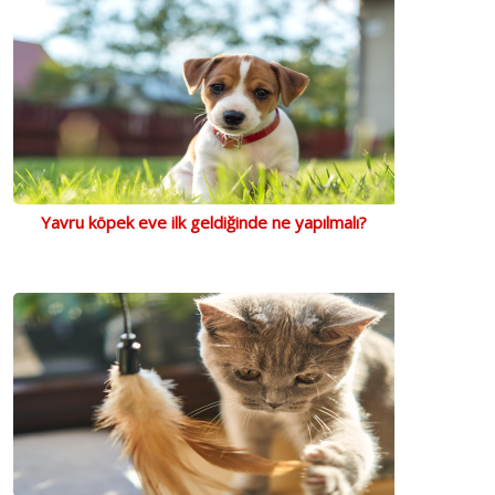
Yavru köpek eve ilk geldiğinde ne yapılmalı?