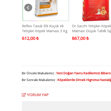
aklı Kapalı
Reflex Tavuk Etli Küçük Irk
Dr Sacchi Yetişkin Köpe
39x43 - Soft
Yetişkin Köpek Maması 3 Kg
Maması Düşük Tahıllı Sığı
12 Kg
612,00 ₺
867,00 ₺
Bir Önceki Makalemiz :
Yeni Doğan Yavru Kedilerinizi Bibero
Bir Sonraki Makalemiz :
Köpeklerde Dirsek Higroma Hastalığ
YORUM YAP