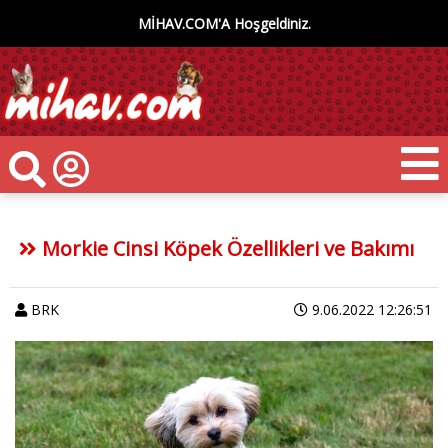
MİHAV.COM'A Hoşgeldiniz.
Morkie Cinsi Köpek Özellikleri ve Bakımı
BRK
9.06.2022 12:26:51