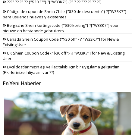
???? ?? ?? ?? {"$30 ??"} ?["W33K7"] (?? ? ?? ??? ?? ?? ??)
Código de cupón de Shein Chile {"$30 de descuento"} ?["W33K7"]
para usuarios nuevos y existentes
Belgische Shein kortingscode {"$30 korting"} ?["W33K7"] voor
nieuwe en bestaande gebruikers
Canada Shein Coupon Code {"$30 off"} ?["W33K7"] for New &
Existing User
UK Shein Coupon Code {"$30 off"} ?["W33K7"] for New & Existing
User
Evcil dostlarımızın aşı ve ilaç takibi için bir uygulama geliştirdim
(Fikirlerinize ihtiyacım var ??)
En Yeni Haberler