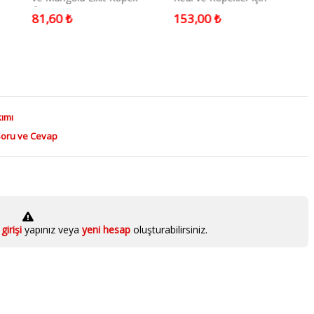
Ödülü 85 Gr
Temizleme Mendili (50'li)
81,60 ₺
153,00 ₺
kımı
Soru ve Cevap
girişi
yapınız veya
yeni hesap
oluşturabilirsiniz.