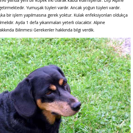
96 yılında yeni bir köpek ırkı olarak kabul edilmişlerdir. Dişi Alpine
tirmektedir. Yumuşak tüyleri vardır. Ancak yoğun tüyleri vardır.
ka bir işlem yapılmasına gerek yoktur. Kulak enfeksiyonları oldukça
lmelidir. Ayda 1 defa yıkanmaları yeterli olacaktır. Alpine
kkında Bilinmesi Gerekenler hakkında bilgi verdik.