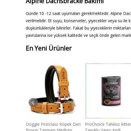
Alpine Dachsbracke Bakımı
Günde 10 -12 saat uyumaları gerekmektedir. Alpine Dach
verilmelidir. Et suyu, konserveler, yiyecekler veya su ile 
düşkünlükleriyle bilinirler. Fakat bu yiyeceklerin miktar
yavrularına ise yüksek kalitede ve seçili önde gelen mark
En Yeni Ürünler
i Maması 15
Doggie Fırstclass Köpek Deri
ProChoice Tahılsız Kitte
Boyun Tasması Medium
Tavuklu Yavru Kedi