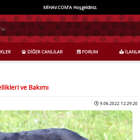
MİHAV.COM'A Hoşgeldiniz.
KLER
DİĞER CANLILAR
FORUM
İLANL
likleri ve Bakımı
9.06.2022 12:29:20