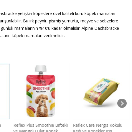
sbracke yetişkin köpeklere özel kaliteli kuru köpek mamaları
karıştırılabilir. Bu ırk peynir, pişmiş yumurta, meyve ve sebzelere
ları günlük mamalarının %10’u kadar olmalıdır. Alpine Dachsbracke
aların köpek mamaları verilmelidir.
n
Reflex Plus Smoothie Biftekli
Reflex Care Nergis Kokulu
ve Mangolu Likit Köpek
Kedi ve Köpekler için