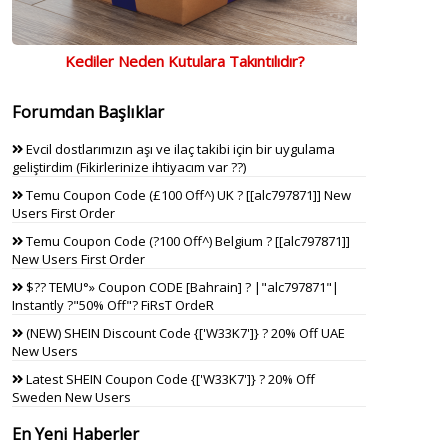
Kediler Neden Kutulara Takıntılıdır?
Forumdan Başlıklar
Evcil dostlarımızın aşı ve ilaç takibi için bir uygulama
geliştirdim (Fikirlerinize ihtiyacım var ??)
Temu Coupon Code (£100 Off^) UK ? [[alc797871]] New
Users First Order
Temu Coupon Code (?100 Off^) Belgium ? [[alc797871]]
New Users First Order
$?? TEMU°» Coupon CODE [Bahrain] ? |"alc797871"|
Instantly ?"50% Off"? FiRsT OrdeR
(NEW) SHEIN Discount Code {['W33K7']} ? 20% Off UAE
New Users
Latest SHEIN Coupon Code {['W33K7']} ? 20% Off
Sweden New Users
En Yeni Haberler