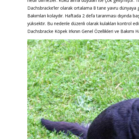
nedir bilmezler. Koku alma duyuları ise çok gelişmiştir. 18
Dachsbracke’ler olarak ortalama 8 tane yavru dünyaya ge
Bakımları kolaydır. Haftada 2 defa taranması dışında baş
yüksektir. Bu nedenle düzenli olarak kulakları kontrol edi
Dachsbracke Köpek Irkının Genel Özellikleri ve Bakımı Ha