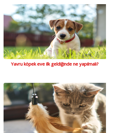
Yavru köpek eve ilk geldiğinde ne yapılmalı?