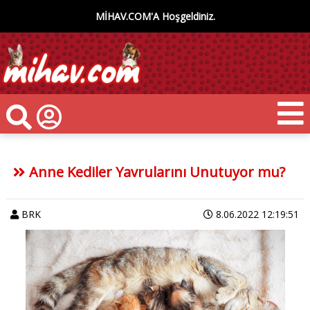
MİHAV.COM'A Hoşgeldiniz.
Anne Kediler Yavrularını Unutuyor mu?
BRK
8.06.2022 12:19:51