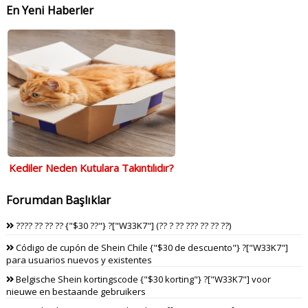
En Yeni Haberler
Kediler Neden Kutulara Takıntılıdır?
Forumdan Başlıklar
???? ?? ?? ?? {"$30 ??"} ?["W33K7"] (?? ? ?? ??? ?? ?? ??)
Código de cupón de Shein Chile {"$30 de descuento"} ?["W33K7"]
para usuarios nuevos y existentes
Belgische Shein kortingscode {"$30 korting"} ?["W33K7"] voor
nieuwe en bestaande gebruikers