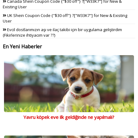
Canada Shein Coupon Code {"$30 off"} ?["W33K7"] for New &
Existing User
UK Shein Coupon Code {"$30 off"} ?["W33K7"] for New & Existing
User
Evcil dostlarımızın aşı ve ilaç takibi için bir uygulama geliştirdim
(Fikirlerinize ihtiyacım var ??)
En Yeni Haberler
Yavru köpek eve ilk geldiğinde ne yapılmalı?