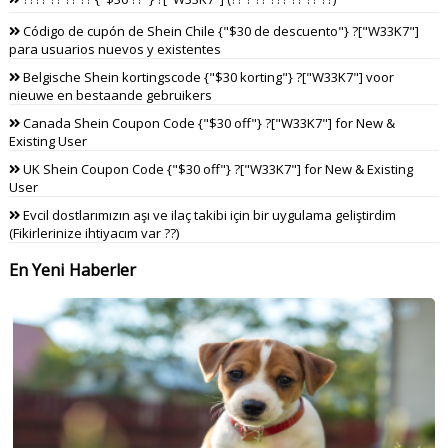
Código de cupón de Shein Chile {"$30 de descuento"} ?["W33K7"]
para usuarios nuevos y existentes
Belgische Shein kortingscode {"$30 korting"} ?["W33K7"] voor
nieuwe en bestaande gebruikers
Canada Shein Coupon Code {"$30 off"} ?["W33K7"] for New &
Existing User
UK Shein Coupon Code {"$30 off"} ?["W33K7"] for New & Existing
User
Evcil dostlarımızın aşı ve ilaç takibi için bir uygulama geliştirdim
(Fikirlerinize ihtiyacım var ??)
En Yeni Haberler