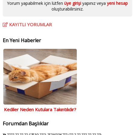
Yorum yapabilmek için lütfen
üye girişi
yapınız veya
yeni hesap
oluşturabilirsiniz.
KAYITLI YORUMLAR
En Yeni Haberler
Kediler Neden Kutulara Takıntılıdır?
Forumdan Başlıklar
???? ?? ?? ?? {"$30 ??"} ?["W33K7"] (?? ? ?? ??? ?? ?? ??)