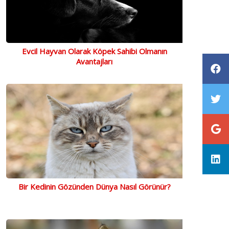
Evcil Hayvan Olarak Köpek Sahibi Olmanın
Avantajları
Bir Kedinin Gözünden Dünya Nasıl Görünür?