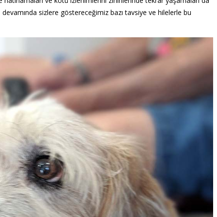
 hatırlamaları ve kötü izlenimlerini zihinlerinde tekrar yaşamaları da
ın devamında sizlere göstereceğimiz bazı tavsiye ve hilelerle bu