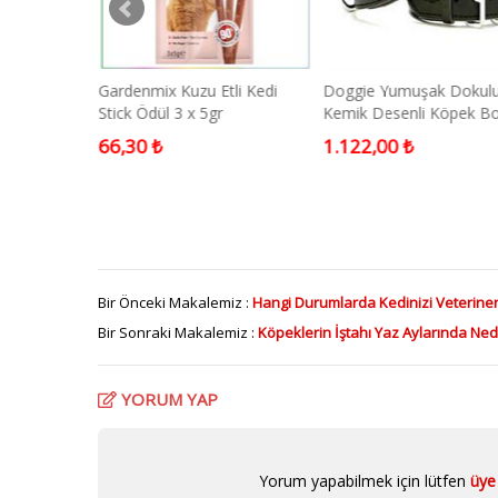
Somonlu
Gardenmix Kuzu Etli Kedi
Doggie Yumuşak Dokul
ası 1,5 kg
Stick Ödül 3 x 5gr
Kemik Desenli Köpek B
Tasması Siyah Medium
66,30 ₺
1.122,00 ₺
Bir Önceki Makalemiz :
Hangi Durumlarda Kedinizi Veteriner
Bir Sonraki Makalemiz :
Köpeklerin İştahı Yaz Aylarında Ned
YORUM YAP
Yorum yapabilmek için lütfen
üye 