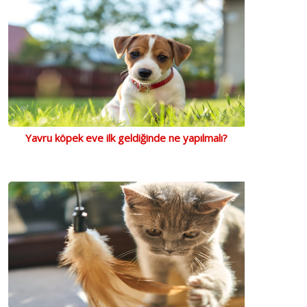
Yavru köpek eve ilk geldiğinde ne yapılmalı?