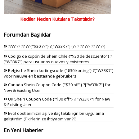
Kediler Neden Kutulara Takıntılıdır?
Forumdan Başlıklar
???? ?? ?? ?? {"$30 ??"} ?["W33K7"] (?? ? ?? ??? ?? ?? ??)
Código de cupón de Shein Chile {"$30 de descuento"} ?
["W33K7"] para usuarios nuevos y existentes
Belgische Shein kortingscode {"$30 korting"} ?["W33K7"]
voor nieuwe en bestaande gebruikers
Canada Shein Coupon Code {"$30 off"} ?["W33K7"] for
New & Existing User
UK Shein Coupon Code {"$30 off"} ?["W33K7"] for New
& Existing User
Evcil dostlarımızın aşı ve ilaç takibi için bir uygulama
geliştirdim (Fikirlerinize ihtiyacım var ??)
En Yeni Haberler