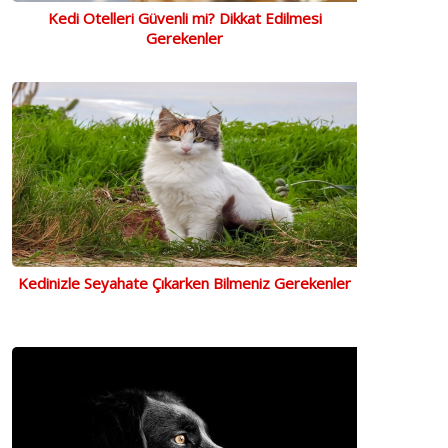
Kedi Otelleri Güvenli mi? Dikkat Edilmesi
Gerekenler
Kedinizle Seyahate Çıkarken Bilmeniz Gerekenler