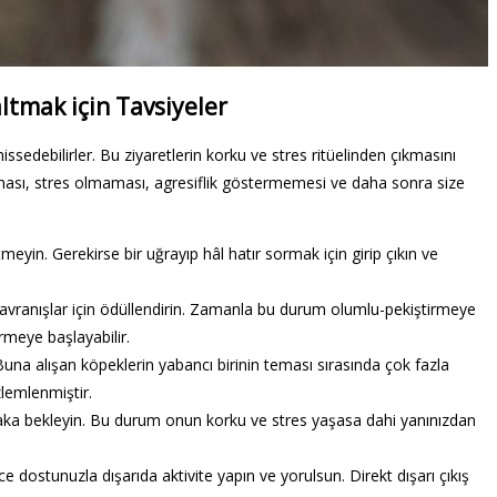
tmak için Tavsiyeler
ssedebilirler. Bu ziyaretlerin korku ve stres ritüelinden çıkmasını
ması, stres olmaması, agresiflik göstermemesi ve daha sonra size
meyin. Gerekirse bir uğrayıp hâl hatır sormak için girip çıkın ve
 davranışlar için ödüllendirin. Zamanla bu durum olumlu-pekiştirmeye
örmeye başlayabilir.
Buna alışan köpeklerin yabancı birinin teması sırasında çok fazla
lemlenmiştir.
aka bekleyin. Bu durum onun korku ve stres yaşasa dahi yanınızdan
nce dostunuzla dışarıda aktivite yapın ve yorulsun. Direkt dışarı çıkış