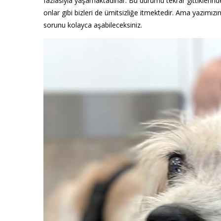
fazlasıyla yaşamaktadırlar. Bu durumu tekrar gittiklerinde
onlar gibi bizleri de ümitsizliğe itmektedir. Ama yazımız
sorunu kolayca aşabileceksiniz.