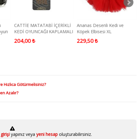
u
CATTİE MATATABİ İÇERİKLİ
Ananas Desenli Kedi ve
oyun
KEDİ OYUNCAĞI KAPLAMALI
Köpek Elbisesi XL
ÇUBUK 12CM 6LI
204,00 ₺
229,50 ₺
e Hızlıca Götürmelisiniz?
en Azalır?
girişi
yapınız veya
yeni hesap
oluşturabilirsiniz.