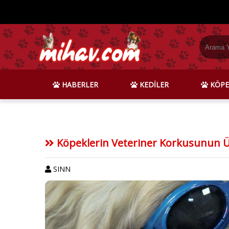
HABERLER
KEDİLER
KÖPE
Köpeklerin Veteriner Korkusunun 
SINN