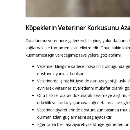
Köpeklerin Veteriner Korkusunu Azal
Dostlarımız veterinere giderken bile gidiş yolunda bunu hi
sağlamak ise tamamen sizin elinizdedir. Onun sakin kal
küsmemesi için vereceğimiz tavsiyelere göz atalım!
Veteriner kliniğine sadece ihtiyacınız olduğunda git
dostunuz yanınızda olsun.
Veterinerde işiniz bittiyse dostunuzu yaptığı uslu
evirilerek veteriner ziyaretlerini mükafat olarak g
Onu fiziksel olarak dokunarak sevilmeye alıştırın. 
ürkeklik ve korku yaşamayacağı defalarca kez göz
Veteriner ziyaretlerinde dostunuzun başında mutl
durmanızdan güç almasını sağlayacaktır.
Eğer tarihi belli aşı ziyaretiyse kliniğe gitmeden ö