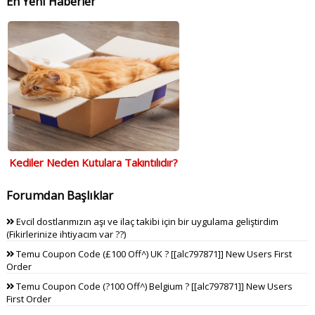
En Yeni Haberler
Kediler Neden Kutulara Takıntılıdır?
Forumdan Başlıklar
Evcil dostlarımızın aşı ve ilaç takibi için bir uygulama geliştirdim
(Fikirlerinize ihtiyacım var ??)
Temu Coupon Code (£100 Off^) UK ? [[alc797871]] New Users First
Order
Temu Coupon Code (?100 Off^) Belgium ? [[alc797871]] New Users
First Order