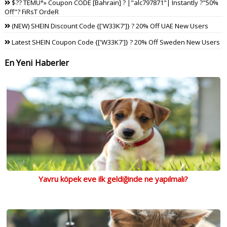
$?? TEMU°» Coupon CODE [Bahrain] ? |"alc797871"| Instantly ?"50%
Off"? FiRsT OrdeR
(NEW) SHEIN Discount Code {['W33K7']} ? 20% Off UAE New Users
Latest SHEIN Coupon Code {['W33K7']} ? 20% Off Sweden New Users
En Yeni Haberler
Yavru köpek eve ilk geldiğinde ne yapılmalı?