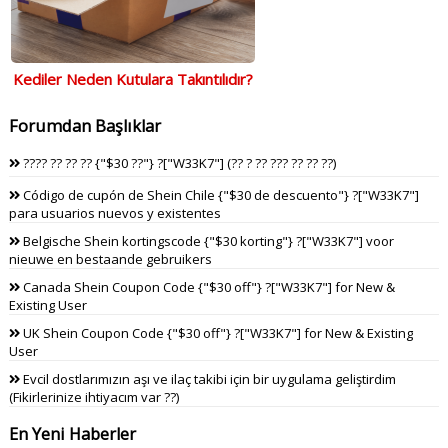
Kediler Neden Kutulara Takıntılıdır?
Forumdan Başlıklar
???? ?? ?? ?? {"$30 ??"} ?["W33K7"] (?? ? ?? ??? ?? ?? ??)
Código de cupón de Shein Chile {"$30 de descuento"} ?["W33K7"]
para usuarios nuevos y existentes
Belgische Shein kortingscode {"$30 korting"} ?["W33K7"] voor
nieuwe en bestaande gebruikers
Canada Shein Coupon Code {"$30 off"} ?["W33K7"] for New &
Existing User
UK Shein Coupon Code {"$30 off"} ?["W33K7"] for New & Existing
User
Evcil dostlarımızın aşı ve ilaç takibi için bir uygulama geliştirdim
(Fikirlerinize ihtiyacım var ??)
En Yeni Haberler