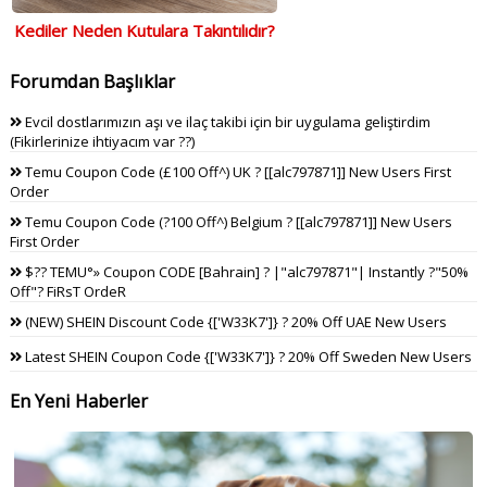
Kediler Neden Kutulara Takıntılıdır?
Forumdan Başlıklar
Evcil dostlarımızın aşı ve ilaç takibi için bir uygulama geliştirdim
(Fikirlerinize ihtiyacım var ??)
Temu Coupon Code (£100 Off^) UK ? [[alc797871]] New Users First
Order
Temu Coupon Code (?100 Off^) Belgium ? [[alc797871]] New Users
First Order
$?? TEMU°» Coupon CODE [Bahrain] ? |"alc797871"| Instantly ?"50%
Off"? FiRsT OrdeR
(NEW) SHEIN Discount Code {['W33K7']} ? 20% Off UAE New Users
Latest SHEIN Coupon Code {['W33K7']} ? 20% Off Sweden New Users
En Yeni Haberler