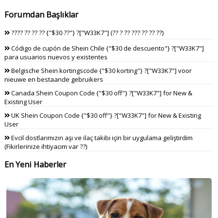
Forumdan Başlıklar
???? ?? ?? ?? {"$30 ??"} ?["W33K7"] (?? ? ?? ??? ?? ?? ??)
Código de cupón de Shein Chile {"$30 de descuento"} ?["W33K7"]
para usuarios nuevos y existentes
Belgische Shein kortingscode {"$30 korting"} ?["W33K7"] voor
nieuwe en bestaande gebruikers
Canada Shein Coupon Code {"$30 off"} ?["W33K7"] for New &
Existing User
UK Shein Coupon Code {"$30 off"} ?["W33K7"] for New & Existing
User
Evcil dostlarımızın aşı ve ilaç takibi için bir uygulama geliştirdim
(Fikirlerinize ihtiyacım var ??)
En Yeni Haberler