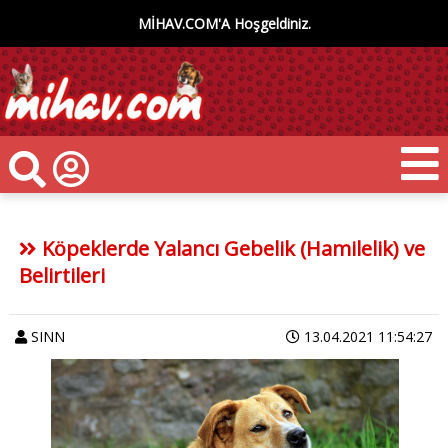
MİHAV.COM'A Hoşgeldiniz.
Köpeklerde Yalancı Gebelik (Hamilelik) ve
Belirtileri
SINN
13.04.2021 11:54:27