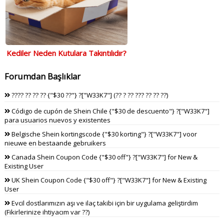
Kediler Neden Kutulara Takıntılıdır?
Forumdan Başlıklar
???? ?? ?? ?? {"$30 ??"} ?["W33K7"] (?? ? ?? ??? ?? ?? ??)
Código de cupón de Shein Chile {"$30 de descuento"} ?["W33K7"]
para usuarios nuevos y existentes
Belgische Shein kortingscode {"$30 korting"} ?["W33K7"] voor
nieuwe en bestaande gebruikers
Canada Shein Coupon Code {"$30 off"} ?["W33K7"] for New &
Existing User
UK Shein Coupon Code {"$30 off"} ?["W33K7"] for New & Existing
User
Evcil dostlarımızın aşı ve ilaç takibi için bir uygulama geliştirdim
(Fikirlerinize ihtiyacım var ??)