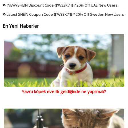
(NEW) SHEIN Discount Code {['W33K7']} ? 20% Off UAE New Users
Latest SHEIN Coupon Code {['W33K7']} ? 20% Off Sweden New Users
En Yeni Haberler
Yavru köpek eve ilk geldiğinde ne yapılmalı?