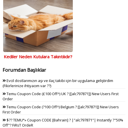
Kediler Neden Kutulara Takıntılıdır?
Forumdan Başlıklar
Evcil dostlarımızın aşı ve ilaç takibi için bir uygulama geliştirdim
(Fikirlerinize ihtiyacım var ??)
Temu Coupon Code (£100 Off^) UK ? [[alc797871]] New Users First
Order
Temu Coupon Code (?100 Off^) Belgium ? [[alc797871]] New Users
First Order
$?? TEMU°» Coupon CODE [Bahrain] ? |"alc797871"| Instantly ?"50%
Off"? FiRsT OrdeR