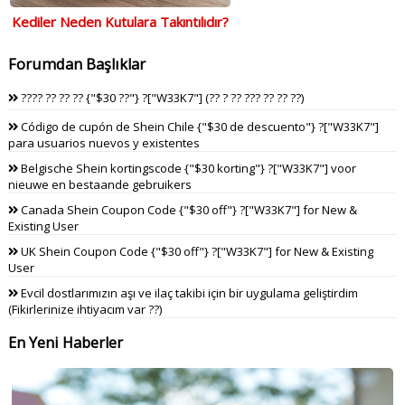
Kediler Neden Kutulara Takıntılıdır?
Forumdan Başlıklar
???? ?? ?? ?? {"$30 ??"} ?["W33K7"] (?? ? ?? ??? ?? ?? ??)
Código de cupón de Shein Chile {"$30 de descuento"} ?["W33K7"]
para usuarios nuevos y existentes
Belgische Shein kortingscode {"$30 korting"} ?["W33K7"] voor
nieuwe en bestaande gebruikers
Canada Shein Coupon Code {"$30 off"} ?["W33K7"] for New &
Existing User
UK Shein Coupon Code {"$30 off"} ?["W33K7"] for New & Existing
User
Evcil dostlarımızın aşı ve ilaç takibi için bir uygulama geliştirdim
(Fikirlerinize ihtiyacım var ??)
En Yeni Haberler