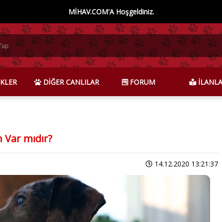
MİHAV.COM'A Hoşgeldiniz.
KLER
DİĞER CANLILAR
FORUM
İLANL
 Var mıdır?
14.12.2020 13:21:37