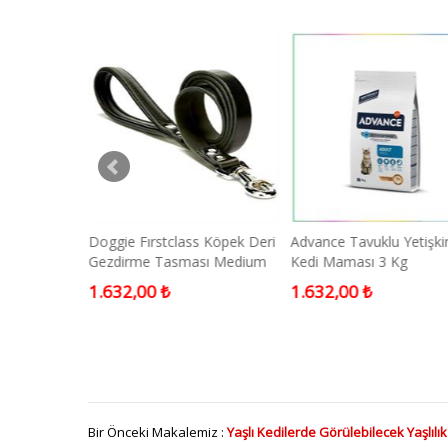
gu Çubuk
Doggie Fırstclass Köpek Deri
Advance Tavuklu Yetişki
ket Beyaz
Gezdirme Tasması Medium
Kedi Maması 3 Kg
Siyah
1.632,00 ₺
1.632,00 ₺
Bir Önceki Makalemiz :
Yaşlı Kedilerde Görülebilecek Yaşlılık