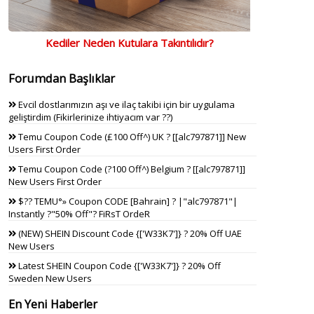
Kediler Neden Kutulara Takıntılıdır?
Forumdan Başlıklar
Evcil dostlarımızın aşı ve ilaç takibi için bir uygulama
geliştirdim (Fikirlerinize ihtiyacım var ??)
Temu Coupon Code (£100 Off^) UK ? [[alc797871]] New
Users First Order
Temu Coupon Code (?100 Off^) Belgium ? [[alc797871]]
New Users First Order
$?? TEMU°» Coupon CODE [Bahrain] ? |"alc797871"|
Instantly ?"50% Off"? FiRsT OrdeR
(NEW) SHEIN Discount Code {['W33K7']} ? 20% Off UAE
New Users
Latest SHEIN Coupon Code {['W33K7']} ? 20% Off
Sweden New Users
En Yeni Haberler