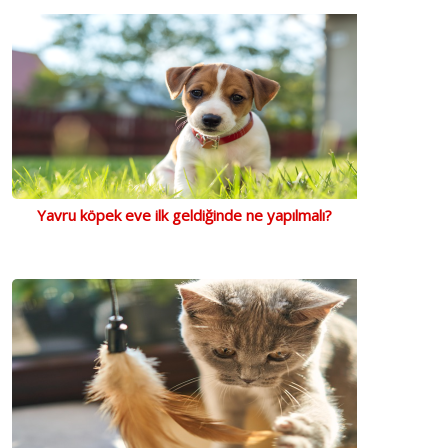
Yavru köpek eve ilk geldiğinde ne yapılmalı?