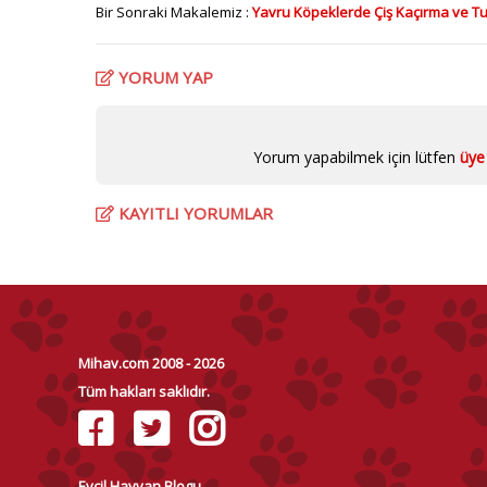
Bir Sonraki Makalemiz :
Yavru Köpeklerde Çiş Kaçırma ve Tuv
YORUM YAP
Yorum yapabilmek için lütfen
üye 
KAYITLI YORUMLAR
Mihav.com 2008 - 2026
Tüm hakları saklıdır.
Evcil Hayvan Blogu