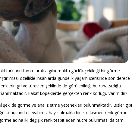
aki farkların tam olarak algılanmakta güçlük çekildiği bir görme
arıştırılması özellikle insanlarda gündelik yaşam içerisinde son derece
lerin gri ve türevleri şeklinde de görülebildiği bu rahatsızlığa
inanılmaktadır. Fakat köpeklerde gerçekten renk körlüğü var mıdır?
şekilde görme ve analiz etme yetenekleri bulunmaktadır. Bizler gibi
örlüğü konusunda cevabımız hayır olmakla birlikte kısmen renk görme
eri görme adına iki değişik renk tespit eden hücre bulunması da tam