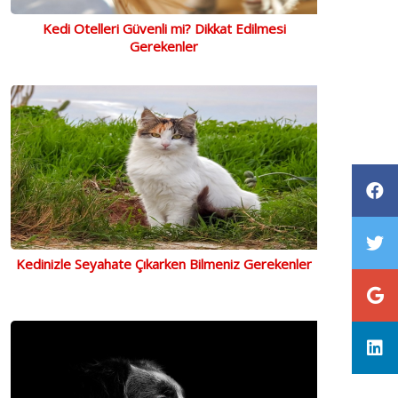
Kedi Otelleri Güvenli mi? Dikkat Edilmesi
Gerekenler
Kedinizle Seyahate Çıkarken Bilmeniz Gerekenler