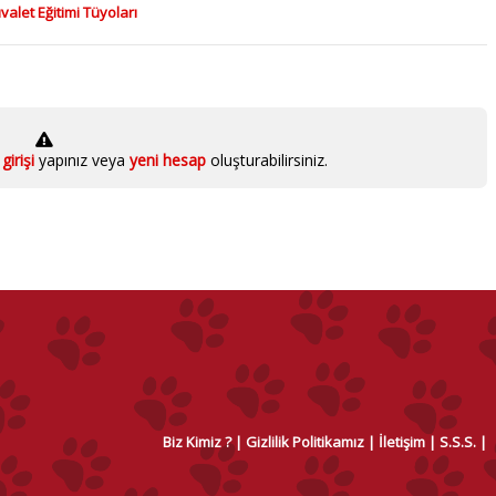
alet Eğitimi Tüyoları
girişi
yapınız veya
yeni hesap
oluşturabilirsiniz.
Biz Kimiz ?
Gizlilik Politikamız
İletişim
S.S.S.