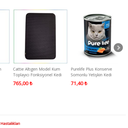
n
Cattie Altıgen Model Kum
Purelife Plus Konserve
Toplayıcı Fonksiyonel Kedi
Somonlu Yetişkin Kedi
Paspası Siyah 50x75cm
Maması
765,00 ₺
71,40 ₺
 Hastalıkları