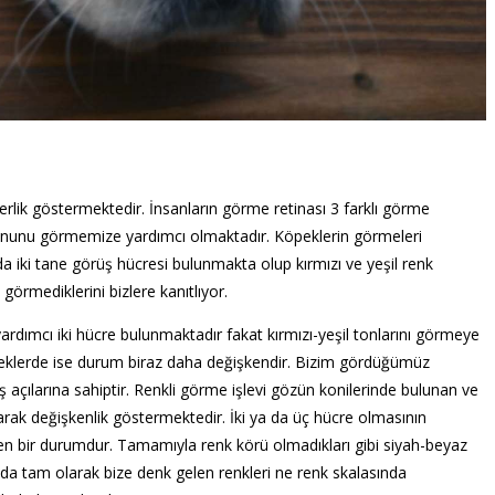
nzerlik göstermektedir. İnsanların görme retinası 3 farklı görme
yonunu görmemize yardımcı olmaktadır. Köpeklerin görmeleri
a iki tane görüş hücresi bulunmakta olup kırmızı ve yeşil renk
görmediklerini bizlere kanıtlıyor.
dımcı iki hücre bulunmaktadır fakat kırmızı-yeşil tonlarını görmeye
eklerde ise durum biraz daha değişkendir. Bizim gördüğümüz
ş açılarına sahiptir. Renkli görme işlevi gözün konilerinde bulunan ve
larak değişkenlik göstermektedir. İki ya da üç hücre olmasının
en bir durumdur. Tamamıyla renk körü olmadıkları gibi siyah-beyaz
oda tam olarak bize denk gelen renkleri ne renk skalasında