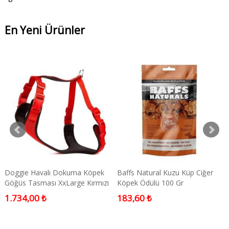
En Yeni Ürünler
Doggie Havalı Dokuma Köpek
Baffs Natural Kuzu Küp Ciğer
Göğüs Tasması XxLarge Kırmızı
Köpek Ödülü 100 Gr
2,5x70-80 Cm
1.734,00 ₺
183,60 ₺