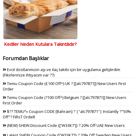
Kediler Neden Kutulara Takıntılıdır?
Forumdan Başlıklar
Evcil dostlarımızın aşı ve ilaç takibi için bir uygulama geliştirdim
(Fikirlerinize ihtiyacım var ??)
Temu Coupon Code (£100 Off^) UK ? [[alc797871]] New Users First
Order
Temu Coupon Code (?100 Off^) Belgium ? [[alc797871]] New Users
First Order
$?? TEMU°» Coupon CODE [Bahrain] ? |"alc797871"| Instantly ?"50%
Off"? FiRsT OrdeR
(NEW) SHEIN Discount Code {['W33K7']} ? 20% Off UAE New Users
Latest SHEIN Coupon Code {['W33K7']} ? 20% Off Sweden New Users