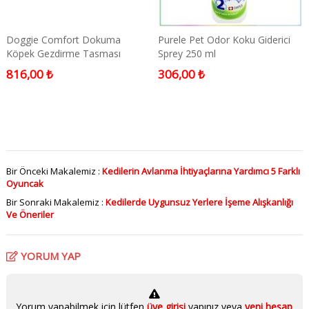
Doggie Comfort Dokuma
Purele Pet Odor Koku Giderici
Köpek Gezdirme Tasması
Sprey 250 ml
Medium Siyah 2,5x110 Cm
816,00 ₺
306,00 ₺
Bir Önceki Makalemiz :
Kedilerin Avlanma İhtiyaçlarına Yardımcı 5 Farklı
Oyuncak
Bir Sonraki Makalemiz :
Kedilerde Uygunsuz Yerlere İşeme Alışkanlığı
Ve Öneriler
YORUM YAP
Yorum yapabilmek için lütfen
üye girişi
yapınız veya
yeni hesap