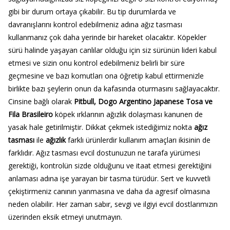
gibi bir durum ortaya çıkabilir. Bu tip durumlarda ve
davranışlarını kontrol edebilmeniz adına ağız tasması
kullanmanız çok daha yerinde bir hareket olacaktır. Köpekler
sürü halinde yaşayan canlılar olduğu için siz sürünün lideri kabul
etmesi ve sizin onu kontrol edebilmeniz belirli bir süre
geçmesine ve bazı komutları ona öğretip kabul ettirmenizle
birlikte bazı şeylerin onun da kafasında oturmasını sağlayacaktır.
Cinsine bağlı olarak
Pitbull, Dogo Argentino Japanese Tosa ve
Fila Brasileiro
köpek ırklarının ağızlık dolaşması kanunen de
yasak hale getirilmiştir. Dikkat çekmek istediğimiz nokta
ağız
tasması
ile
ağızlık
farklı ürünlerdir kullanım amaçları ikisinin de
farklıdır. Ağız tasması evcil dostunuzun ne tarafa yürümesi
gerektiği, kontrolün sizde olduğunu ve itaat etmesi gerektiğini
anlaması adına işe yarayan bir tasma türüdür. Sert ve kuvvetli
çekiştirmeniz canının yanmasına ve daha da agresif olmasına
neden olabilir. Her zaman sabır, sevgi ve ilgiyi evcil dostlarımızın
üzerinden eksik etmeyi unutmayın.