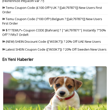
(Fikirlerinize ihtiyacım var ??)
Temu Coupon Code (£100 Off^) UK ? [[alc797871]] New Users First
Order
Temu Coupon Code (?100 Off^) Belgium ? [[alc797871]] New Users
First Order
$?? TEMU°» Coupon CODE [Bahrain] ? |"alc797871"| Instantly ?"50%
Off"? FiRsT OrdeR
(NEW) SHEIN Discount Code {['W33K7']} ? 20% Off UAE New Users
Latest SHEIN Coupon Code {['W33K7']} ? 20% Off Sweden New Users
En Yeni Haberler