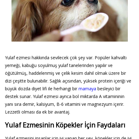
Yulaf ezmesi hakkında sevilecek çok şey var. Popüler kahvaltı
yemeği, kabuğu soyulmuş yulaf tanelerinden yapılır ve
öğütülmüş, haddelenmiş ve çelik kesim dahil olmak üzere bir
dizi çeşitte bulunabilir. Sağlık açısından, yüksek protein içeriği ve
büyük dozda diyet lifi ile herhangi bir
mamaya
besleyici bir
destek sunar. Yulaf ezmesi ayrıca bol miktarda A vitamininin
yanı sıra demir, kalsiyum, B-6 vitamini ve magnezyum içerir.
Lezzetli olması da ek bir avantaj.
Yulaf Ezmesinin Köpekler İçin Faydaları
Yulaf ezmesini insanlar için iyi yapan her şey, köpekler için de iyi