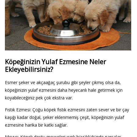
Köpeğinizin Yulaf Ezmesine Neler
Ekleyebilirsiniz?
Esmer şeker ve akçaağaç şurubu gibi şeyler çıkmış olsa da,
köpeğinizin yulaf ezmesini daha heyecanlı hale getirmek için
koyabileceğiniz pek çok ekstra var.
Fıstık Ezmesi: Çoğu köpek fıstık ezmesini zaten sever ve bir çay
kaşığı kadar doğal, şeker eklenmemiş çeşit, köpeğinizin yulaf
ezmesine harika bir katkı sağlar.
Meyve: Köpek dostu meyveleri ısırık büyüklüğünde parçalar