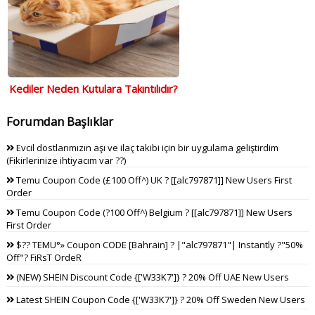
Kediler Neden Kutulara Takıntılıdır?
Forumdan Başlıklar
Evcil dostlarımızın aşı ve ilaç takibi için bir uygulama geliştirdim
(Fikirlerinize ihtiyacım var ??)
Temu Coupon Code (£100 Off^) UK ? [[alc797871]] New Users First
Order
Temu Coupon Code (?100 Off^) Belgium ? [[alc797871]] New Users
First Order
$?? TEMU°» Coupon CODE [Bahrain] ? |"alc797871"| Instantly ?"50%
Off"? FiRsT OrdeR
(NEW) SHEIN Discount Code {['W33K7']} ? 20% Off UAE New Users
Latest SHEIN Coupon Code {['W33K7']} ? 20% Off Sweden New Users